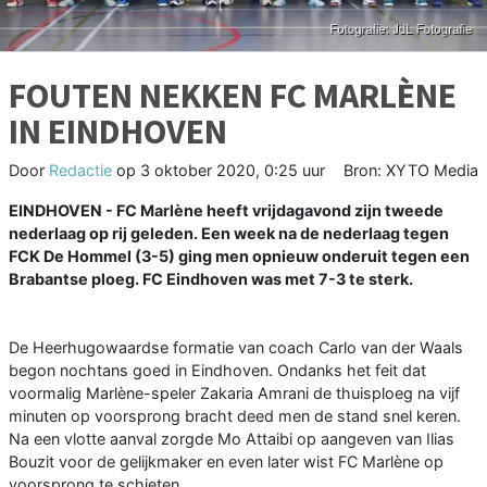
FOUTEN NEKKEN FC MARLÈNE
IN EINDHOVEN
Door
Redactie
op
3 oktober 2020, 0:25 uur
Bron: XYTO Media
EINDHOVEN - FC Marlène heeft vrijdagavond zijn tweede
nederlaag op rij geleden. Een week na de nederlaag tegen
FCK De Hommel (3-5) ging men opnieuw onderuit tegen een
Brabantse ploeg. FC Eindhoven was met 7-3 te sterk.
De Heerhugowaardse formatie van coach Carlo van der Waals
begon nochtans goed in Eindhoven. Ondanks het feit dat
voormalig Marlène-speler Zakaria Amrani de thuisploeg na vijf
minuten op voorsprong bracht deed men de stand snel keren.
Na een vlotte aanval zorgde Mo Attaibi op aangeven van Ilias
Bouzit voor de gelijkmaker en even later wist FC Marlène op
voorsprong te schieten.