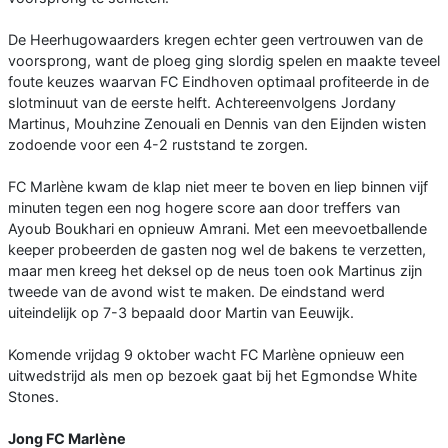
De Heerhugowaarders kregen echter geen vertrouwen van de
voorsprong, want de ploeg ging slordig spelen en maakte teveel
foute keuzes waarvan FC Eindhoven optimaal profiteerde in de
slotminuut van de eerste helft. Achtereenvolgens Jordany
Martinus, Mouhzine Zenouali en Dennis van den Eijnden wisten
zodoende voor een 4-2 ruststand te zorgen.
FC Marlène kwam de klap niet meer te boven en liep binnen vijf
minuten tegen een nog hogere score aan door treffers van
Ayoub Boukhari en opnieuw Amrani. Met een meevoetballende
keeper probeerden de gasten nog wel de bakens te verzetten,
maar men kreeg het deksel op de neus toen ook Martinus zijn
tweede van de avond wist te maken. De eindstand werd
uiteindelijk op 7-3 bepaald door Martin van Eeuwijk.
Komende vrijdag 9 oktober wacht FC Marlène opnieuw een
uitwedstrijd als men op bezoek gaat bij het Egmondse White
Stones.
Jong FC Marlène