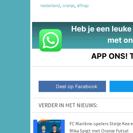
nederland
,
oranje
,
aftrap
Heb je een leuke t
met on
APP ONS!
T
Deel op Facebook
VERDER IN HET NIEUWS:
FC Marlène-spelers Steije Kee 
Mika Spigt met Oranje Futsal