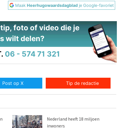
Maak
Heerhugowaardsdagblad
je Google-favoriet
ip, foto of video die je
s wilt delen?
.
06 - 574 71 321
Post op X
Tip de redactie
en
Nederland heeft 18 miljoen
inwoners