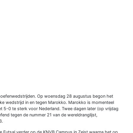
er oefenwedstrijden. Op woensdag 28 augustus begon het
jke wedstrijd in en tegen Marokko. Marokko is momenteel
t 5-0 te sterk voor Nederland. Twee dagen later (op vrijdag
fend tegen de nummer 21 van de wereldranglijst,
3.
e Futsal verder op de KNVB Campus in Zeist waarna het op