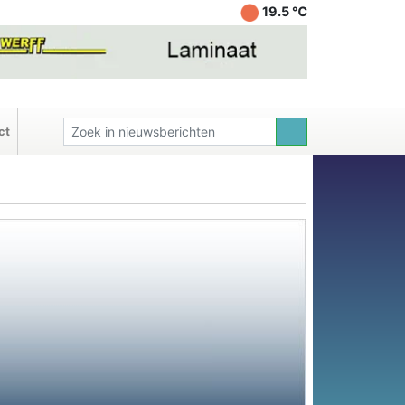
19.5 ℃
ct