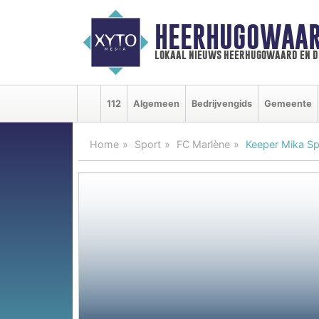
HEERHUGOWAAR
lokaal nieuws heerhugowaard en d
112
Algemeen
Bedrijvengids
Gemeente
Home
Sport
FC Marlène
Keeper Mika Spi