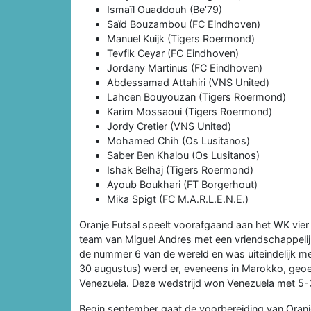
Ismaïl Ouaddouh (Be’79)
Saïd Bouzambou (FC Eindhoven)
Manuel Kuijk (Tigers Roermond)
Tevfik Ceyar (FC Eindhoven)
Jordany Martinus (FC Eindhoven)
Abdessamad Attahiri (VNS United)
Lahcen Bouyouzan (Tigers Roermond)
Karim Mossaoui (Tigers Roermond)
Jordy Cretier (VNS United)
Mohamed Chih (Os Lusitanos)
Saber Ben Khalou (Os Lusitanos)
Ishak Belhaj (Tigers Roermond)
Ayoub Boukhari (FT Borgerhout)
Mika Spigt (FC M.A.R.L.E.N.E.)
Oranje Futsal speelt voorafgaand aan het WK vi
team van Miguel Andres met een vriendschappeli
de nummer 6 van de wereld en was uiteindelijk me
30 augustus) werd er, eveneens in Marokko, geoe
Venezuela. Deze wedstrijd won Venezuela met 5-
Begin september gaat de voorbereiding van Oranj