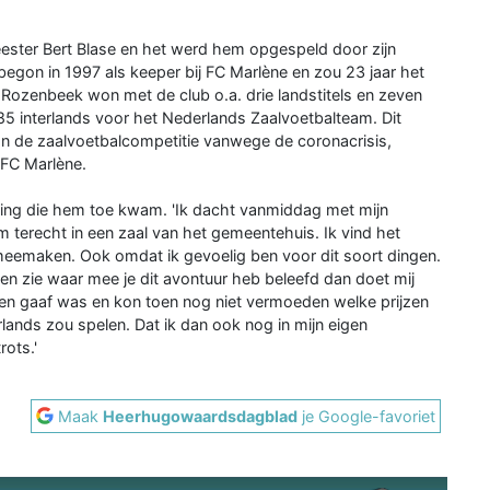
ster Bert Blase en het werd hem opgespeld door zijn
on in 1997 als keeper bij FC Marlène en zou 23 jaar het
Rozenbeek won met de club o.a. drie landstitels en zeven
5 interlands voor het Nederlands Zaalvoetbalteam. Dit
n de zaalvoetbalcompetitie vanwege de coronacrisis,
 FC Marlène.
ning die hem toe kwam. 'Ik dacht vanmiddag met mijn
 terecht in een zaal van het gemeentehuis. Ik vind het
g meemaken. Ook omdat ik gevoelig ben voor dit soort dingen.
en zie waar mee je dit avontuur heb beleefd dan doet mij
 en gaaf was en kon toen nog niet vermoeden welke prijzen
rlands zou spelen. Dat ik dan ook nog in mijn eigen
ots.'
Maak
Heerhugowaardsdagblad
je Google-favoriet