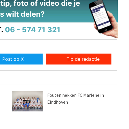
ip, foto of video die je
s wilt delen?
.
06 - 574 71 321
Post op X
Tip de redactie
Fouten nekken FC Marlène in
Eindhoven
n