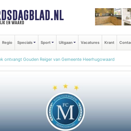
DSDAGBLAD.NL
ijk en waard
Regio
Specials
Sport
Uitgaan
Vacatures
Krant
Conta
ek ontvangt Gouden Reiger van Gemeente Heerhugowaard