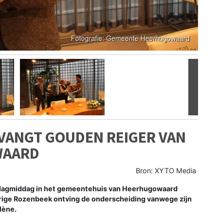
Volgen
VANGT GOUDEN REIGER VAN
WAARD
Bron: XYTO Media
gmiddag in het gemeentehuis van Heerhugowaard
rige Rozenbeek ontving de onderscheiding vanwege zijn
lène.