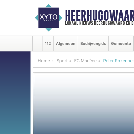
HEERHUGOWAAR
lokaal nieuws heerhugowaard en d
112
Algemeen
Bedrijvengids
Gemeente
Home
Sport
FC Marlène
Peter Rozenbe