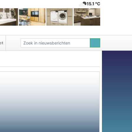
15.1 ℃
ct