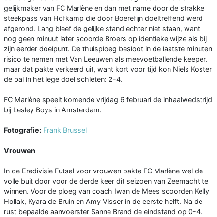
gelijkmaker van FC Marlène en dan met name door de strakke
steekpass van Hofkamp die door Boerefijn doeltreffend werd
afgerond. Lang bleef de gelijke stand echter niet staan, want
nog geen minuut later scoorde Broers op identieke wijze als bij
zijn eerder doelpunt. De thuisploeg besloot in de laatste minuten
risico te nemen met Van Leeuwen als meevoetballende keeper,
maar dat pakte verkeerd uit, want kort voor tijd kon Niels Koster
de bal in het lege doel schieten: 2-4.
FC Marlène speelt komende vrijdag 6 februari de inhaalwedstrijd
bij Lesley Boys in Amsterdam.
Fotografie:
Frank Brussel
Vrouwen
In de Eredivisie Futsal voor vrouwen pakte FC Marlène wel de
volle buit door voor de derde keer dit seizoen van Zeemacht te
winnen. Voor de ploeg van coach Iwan de Mees scoorden Kelly
Hollak, Kyara de Bruin en Amy Visser in de eerste helft. Na de
rust bepaalde aanvoerster Sanne Brand de eindstand op 0-4.