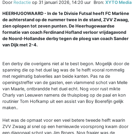
Door
Redactie
op
31 januari 2026, 14:20 uur
Bron:
XYTO Media
HEERHUGOWAARD - In de 1e Divisie Futsal heeft FC Marlène
de achterstand op de nummer twee in de stand, ZVV Zwaag,
zien oplopen tot zeven punten. De Heerhugowaardse
formatie van coach Ferdinand Hofland verloor vrijdagavond
de Noord-Hollandse derby tegen de ploeg van coach Sander
van Dijk met 2-4.
Een derby die overigens niet al te best begon. Mogelijk door de
spanning die op het duel lag was de 1e helft vooral rommelig
met regelmatig balverlies aan beide kanten. Pas na de
openingstreffer van de gasten, een vlammend schot van Melle
van Maarle, ontbrandde het duel echt. Nog voor rust mikte
Charly van Leeuwen namens de thuisploeg op de paal en kon
routinier Tom Hofkamp uit een assist van Boy Boerefijn gelijk
maken..
Het was de opmaat voor een veel betere tweede helft waarin
ZVV Zwaag al snel op een hernieuwde voorsprong kwam door
een diagonaal schot van Jim Broers. Nog fraaier was de