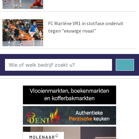
FC Marlène VR1 in slotfase onderuit
tegen "eeuwige rivaal"