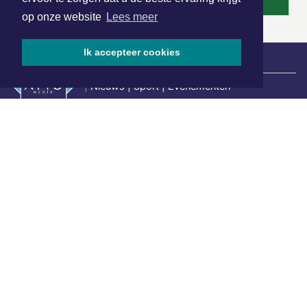
op onze website
Lees meer
Ik accepteer cookies
|
Nieuws | Sport | Evenementen
Hoofdvestiging:
van Benthuizenlaan 1
1701 BZ Heerhugowaard
072 8200 600
redactie@xyto.nl
www.xyto.nl
SOCIAL MEDIA
NIEUWSBRIEF AANMELDEN