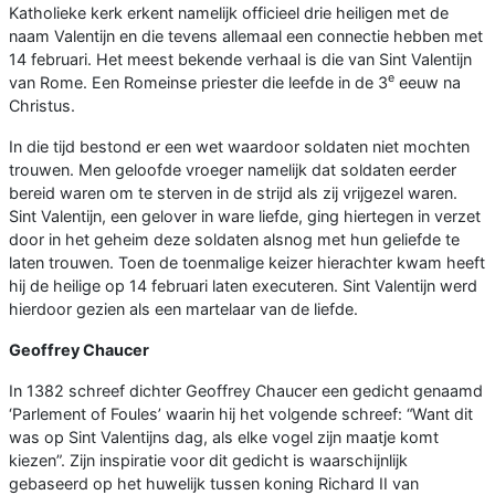
Katholieke kerk erkent namelijk officieel drie heiligen met de
naam Valentijn en die tevens allemaal een connectie hebben met
14 februari. Het meest bekende verhaal is die van Sint Valentijn
e
van Rome. Een Romeinse priester die leefde in de 3
eeuw na
Christus.
In die tijd bestond er een wet waardoor soldaten niet mochten
trouwen. Men geloofde vroeger namelijk dat soldaten eerder
bereid waren om te sterven in de strijd als zij vrijgezel waren.
Sint Valentijn, een gelover in ware liefde, ging hiertegen in verzet
door in het geheim deze soldaten alsnog met hun geliefde te
laten trouwen. Toen de toenmalige keizer hierachter kwam heeft
hij de heilige op 14 februari laten executeren. Sint Valentijn werd
hierdoor gezien als een martelaar van de liefde.
Geoffrey Chaucer
In 1382 schreef dichter Geoffrey Chaucer een gedicht genaamd
‘Parlement of Foules’ waarin hij het volgende schreef: “Want dit
was op Sint Valentijns dag, als elke vogel zijn maatje komt
kiezen”. Zijn inspiratie voor dit gedicht is waarschijnlijk
gebaseerd op het huwelijk tussen koning Richard II van