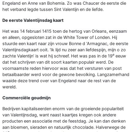
Engeland en Anne van Bohemia. Zo was Chaucer de eerste die
het verband legde tussen Sint Valentijn en de liefde.
De eerste Valentijnsdag kaart
Het was 14 februari 1415 toen de hertog van Orleans, eenzaam
en alleen, opgesloten zat in de White Tower of Londen. Hij
stuurde een kaart naar zijn vrouw Bonne d ‘Armagnac, de eerste
Valentijnsdagkaart ooit. ‘Ik lijd nu zeer aan liefdespijn, mijn o zo
e
zachte Valentijn’ is wat hij schreef. Het was pas in de 19
eeuw
dat het schrijven van dit soort kaarten populair werd. De
voornaamste reden hiervoor was dat het versturen van post
betaalbaarder werd voor de gewone bevolking. Langzamerhand
waaide deze trend over van Engeland naar de rest van de
wereld.
Commerciële goudmijn
Bedrijven kapitaliseerden enorm van de groeiende populariteit
van Valentijnsdag, want naast kaartjes kregen ook andere
producten een associatie met de feestdag. Je kan dan denken
aan bloemen, sieraden en natuurlijk chocolade. Halverwege de