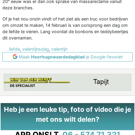
e
20
eeuw was er dan ook sprake van massareclame vanuit
deze branches.
Of je het nou onzin vindt of het ziet als een truc voor bedrijven
om omzet te maken, 14 februari is van oorsprong een dag om
de liefde te vieren. Lang voordat de bonbons en teddybeertjes
dit overnamen.
liefde
,
valentijnsdag
,
valentijn
Maak
Heerhugowaardsdagblad
je Google-favoriet
Heb je een leuke tip, foto of video die je
met ons wilt delen?
APP ONS!
T.
06 - 574 71 321