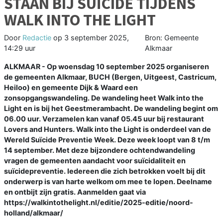
STAAN BIJ SUÏCIDE TIJDENS
WALK INTO THE LIGHT
Door
Redactie
op
3 september 2025,
Bron: Gemeente
14:29 uur
Alkmaar
ALKMAAR - Op woensdag 10 september 2025 organiseren
de gemeenten Alkmaar, BUCH (Bergen, Uitgeest, Castricum,
Heiloo) en gemeente Dijk & Waard een
zonsopgangswandeling. De wandeling heet Walk into the
Light en is bij het Geestmerambacht. De wandeling begint om
06.00 uur. Verzamelen kan vanaf 05.45 uur bij restaurant
Lovers and Hunters. Walk into the Light is onderdeel van de
Wereld Suïcide Preventie Week. Deze week loopt van 8 t/m
14 september. Met deze bijzondere ochtendwandeling
vragen de gemeenten aandacht voor suïcidaliteit en
suïcidepreventie. Iedereen die zich betrokken voelt bij dit
onderwerp is van harte welkom om mee te lopen. Deelname
en ontbijt zijn gratis. Aanmelden gaat via
https://walkintothelight.nl/editie/2025-editie/noord-
holland/alkmaar/