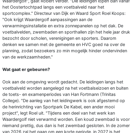
Waardergolf", gaat Robert verder. "Die leidingen lopen dan vanaf
het Oostertochtpad langs een voetbalveld naar het
sportcomplex." Directeur van Dijk en Waard Sport Roel Koops:
"Ook krijgt Waardergolf aanpassingen aan de
verwarmingsinstallatie en extra zonnepanelen op het dak. De
voetbalvelden, zwembaden en sporthallen zijn het hele jaar druk
bezocht door scholen, verenigingen en sporters. Daarom
denken we samen met de gemeente en HVC goed na over de
planning, zodat bezoekers zo min mogelijk hinder ondervinden
van de werkzaamheden."
Wat gaat er gebeuren?
Ook aan de omgeving wordt gedacht. De leidingen langs het
voetbalveld worden aangelegd na het voetbalseizoen en buiten
de toets- en examenperiodes van Han Fortmann (Trinitas
College). "De aanleg van het leidingwerk is ook afgestemd op
de herinrichting van Sportpark De Kabel, een ander mooi
project", legt Roel uit. "Tijdens een deel van het werk kan
Waardergolf niet verwarmd worden. Een koud zwembad is voor
niemand prettig, dus dan is het zwembad gesloten. In de zomer
van 2026 zal het gaan om een korte periode, in 2027 is het