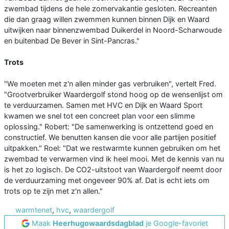
zwembad tijdens de hele zomervakantie gesloten. Recreanten
die dan graag willen zwemmen kunnen binnen Dijk en Waard
uitwijken naar binnenzwembad Duikerdel in Noord-Scharwoude
en buitenbad De Bever in Sint-Pancras."
Trots
"We moeten met z'n allen minder gas verbruiken", vertelt Fred.
"Grootverbruiker Waardergolf stond hoog op de wensenlijst om
te verduurzamen. Samen met HVC en Dijk en Waard Sport
kwamen we snel tot een concreet plan voor een slimme
oplossing." Robert: "De samenwerking is ontzettend goed en
constructief. We benutten kansen die voor alle partijen positief
uitpakken." Roel: "Dat we restwarmte kunnen gebruiken om het
zwembad te verwarmen vind ik heel mooi. Met de kennis van nu
is het zo logisch. De CO2-uitstoot van Waardergolf neemt door
de verduurzaming met ongeveer 90% af. Dat is echt iets om
trots op te zijn met z'n allen."
warmtenet
,
hvc
,
waardergolf
Maak
Heerhugowaardsdagblad
je Google-favoriet