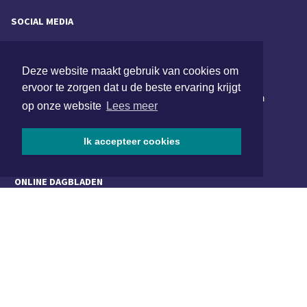
SOCIAL MEDIA
Deze website maakt gebruik van cookies om
NIEUWSBRIEF AANMELDEN
ervoor te zorgen dat u de beste ervaring krijgt
Schrijf je in voor onze nieuwsbrief en krijg wekelijks een
op onze website
Lees meer
samenvatting van alle gebeurtenissen uit jouw regio.
Ik accepteer cookies
Aanmelden
ONLINE DAGBLADEN