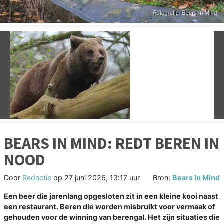
Vorige
V
BEARS IN MIND: REDT BEREN IN
NOOD
Door
Redactie
op
27 juni 2026, 13:17 uur
Bron:
Bears In Mind
Een beer die jarenlang opgesloten zit in een kleine kooi naast
een restaurant. Beren die worden misbruikt voor vermaak of
gehouden voor de winning van berengal. Het zijn situaties die