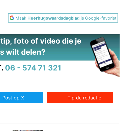
Maak
Heerhugowaardsdagblad
je Google-favoriet
ip, foto of video die je
s wilt delen?
.
06 - 574 71 321
Post op X
Tip de redactie