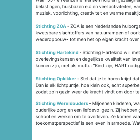
belastingen, huisbazen e.d en veel activiteiten, v
muziek, voorlichting, creativiteit en warme maal
Stichting ZOA
-
ZOA is een Nederlandse hulporgan
kwetsbare slachtoffers van natuurrampen of oorlo
wederopbouw- tot men het op eigen kracht over
Stichting Hartekind
-
Stichting Hartekind wil, me
overlevingskansen en dagelijkse kwaliteit van le
kunnen zijn, met als motto: "Kind zijn, HART nodig
Stichting Opkikker
-
Stel dat je te horen krijgt d
Dan is elk lichtpuntje, hoe klein ook, echt superbel
zodat zo’n gezin weer de kracht vindt om door te 
Stichting Wereldouders
-
Miljoenen kinderen, wa
ouderlijke zorg en een liefdevol gezin. Zij hebben 
school en werken om te overleven. Ze komen vaak 
toekomstperspectief is een leven in armoede. Wat