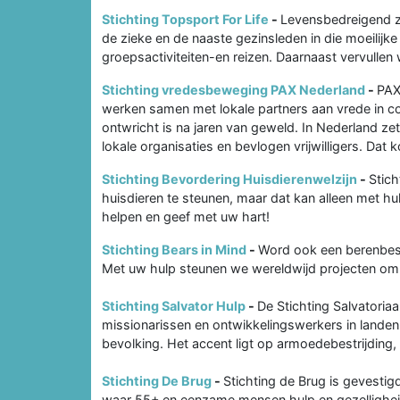
Stichting Topsport For Life
-
Levensbedreigend zie
de zieke en de naaste gezinsleden in die moeilijk
groepsactiviteiten-en reizen. Daarnaast vervullen
Stichting vredesbeweging PAX Nederland
-
PAX
werken samen met lokale partners aan vrede in co
ontwricht is na jaren van geweld. In Nederland ze
lokale organisaties en bevlogen vrijwilligers. Da
Stichting Bevordering Huisdierenwelzijn
-
Stich
huisdieren te steunen, maar dat kan alleen met hu
helpen en geef met uw hart!
Stichting Bears in Mind
-
Word ook een berenbes
Met uw hulp steunen we wereldwijd projecten om 
Stichting Salvator Hulp
-
De Stichting Salvatoria
missionarissen en ontwikkelingswerkers in landen i
bevolking. Het accent ligt op armoedebestrijding
Stichting De Brug
-
Stichting de Brug is gevestig
waar 55+ en eenzame mensen hulp en gezelligheid 