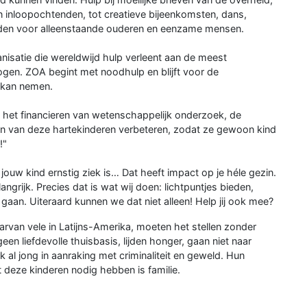
an inloopochtenden, tot creatieve bijeenkomsten, dans,
tijden voor alleenstaande ouderen en eenzame mensen.
isatie die wereldwijd hulp verleent aan de meest
gen. ZOA begint met noodhulp en blijft voor de
 kan nemen.
t het financieren van wetenschappelijk onderzoek, de
ven van deze hartekinderen verbeteren, zodat ze gewoon kind
!"
at jouw kind ernstig ziek is… Dat heeft impact op je héle gezin.
angrijk. Precies dat is wat wij doen: lichtpuntjes bieden,
gaan. Uiteraard kunnen we dat niet alleen! Help jij ook mee?
arvan vele in Latijns-Amerika, moeten het stellen zonder
geen liefdevolle thuisbasis, lijden honger, gaan niet naar
al jong in aanraking met criminaliteit en geweld. Hun
 deze kinderen nodig hebben is familie.