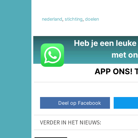
nederland
,
stichting
,
doelen
Heb je een leuke t
met on
APP ONS!
T
Deel op Facebook
VERDER IN HET NIEUWS: