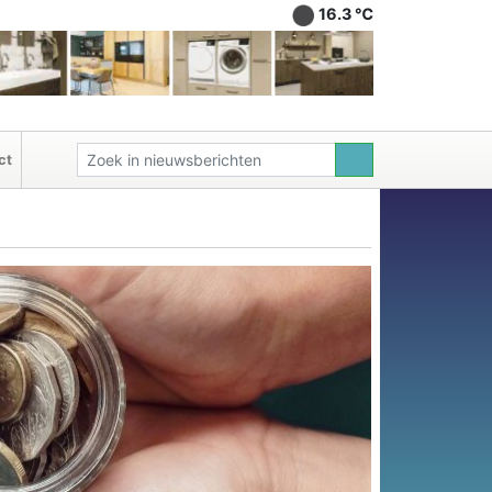
16.3 ℃
ct