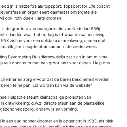
k zijn is hetzelfde als topsport: Topsport for Life coacht
e levensfase en organiseert daarnaast onvergetelijke
 wij ook individuele Harts dromen
 is de grootste vredesorganisatie van Nederland! Wij
nflictlanden waar het oorlog is of waar de samenleving
t PAX zich in voor een solidaire samenleving, samen met
t komt elk jaar in september samen in de vredesweek.
ting Bevordering Huisdierenwelzijn zet zich in om minima
lp van donateurs met een groot hart voor dieren. Help ons
chermer en zorg ervoor dat de beren beschermd worden!
beren te helpen. Lid worden kan via de website/
anse Hulpactie steunt kleinschalige projecten van
n ontwikkeling; d.w.z. directe steun aan de plaatselijke
, gezondheidszorg, onderwijs en vorming.
d in een oud nonnenklooster en is opgericht in 1983, als plek
kunnen vinden. Hulp bij moeilijke brieven van de overheid,