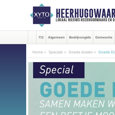
HEERHUGOWAAR
lokaal nieuws heerhugowaard en d
112
Algemeen
Bedrijvengids
Gemeente
Home
Specials
Goede doelen
Goede Do