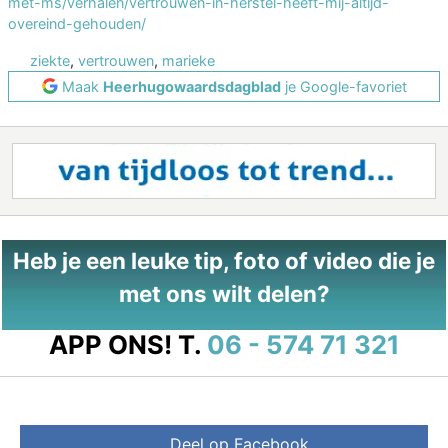
met-ms/verhalen/vertrouwen-in-herstel-heeft-mij-altijd-
overeind-gehouden/
ziekte
,
vertrouwen
,
marieke
Maak
Heerhugowaardsdagblad
je Google-favoriet
Heb je een leuke tip, foto of video die je
met ons wilt delen?
APP ONS!
T.
06 - 574 71 321
Deel op Facebook