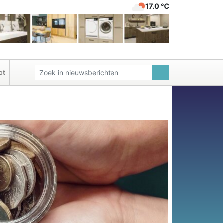
17.0 ℃
ct