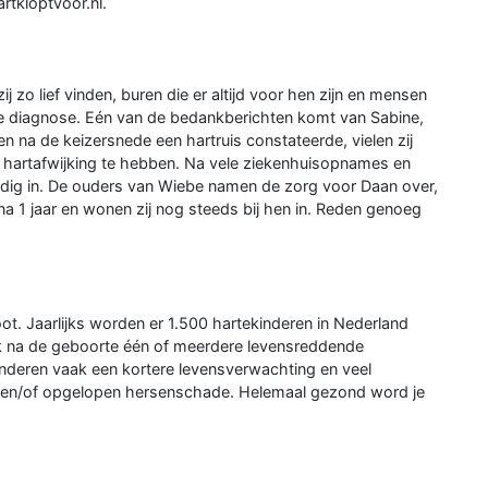
rtkloptvoor.nl.
 zo lief vinden, buren die er altijd voor hen zijn en mensen
e diagnose. Eén van de bedankberichten komt van Sabine,
 na de keizersnede een hartruis constateerde, vielen zij
e hartafwijking te hebben. Na vele ziekenhuisopnames en
ledig in. De ouders van Wiebe namen de zorg voor Daan over,
na 1 jaar en wonen zij nog steeds bij hen in. Reden genoeg
oot. Jaarlijks worden er 1.500 hartekinderen in Nederland
 na de geboorte één of meerdere levensreddende
nderen vaak een kortere levensverwachting en veel
n en/of opgelopen hersenschade. Helemaal gezond word je