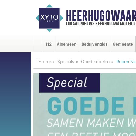
HEERHUGOWAAR
lokaal nieuws heerhugowaard en d
112
Algemeen
Bedrijvengids
Gemeente
Home
Specials
Goede doelen
Ruben Nic