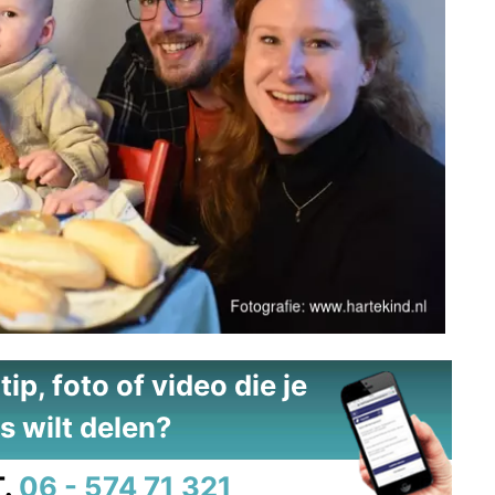
ip, foto of video die je
s wilt delen?
.
06 - 574 71 321