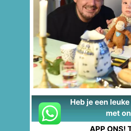
Heb je een leuke t
met on
APP ONS!
T