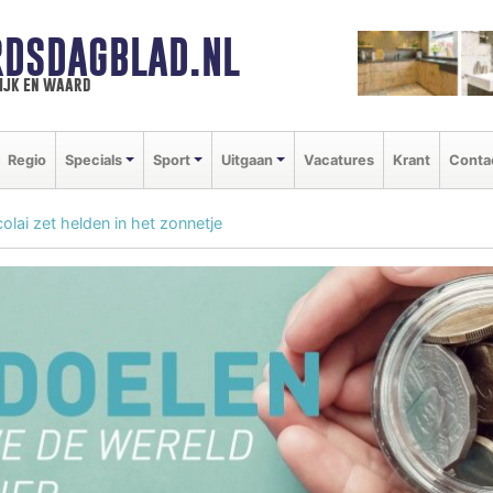
DSDAGBLAD.NL
ijk en waard
Regio
Specials
Sport
Uitgaan
Vacatures
Krant
Conta
olai zet helden in het zonnetje