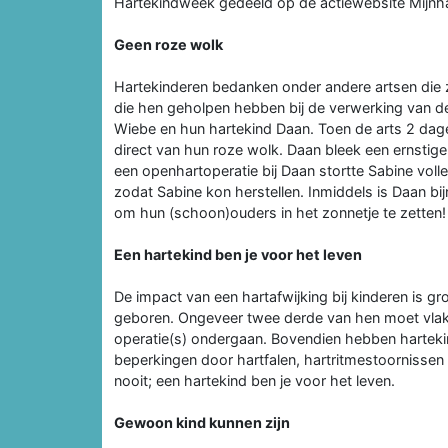
Hartekindweek gedeeld op de actiewebsite Mijnha
Geen roze wolk
Hartekinderen bedanken onder andere artsen die zij
die hen geholpen hebben bij de verwerking van d
Wiebe en hun hartekind Daan. Toen de arts 2 dagen
direct van hun roze wolk. Daan bleek een ernstig
een openhartoperatie bij Daan stortte Sabine vol
zodat Sabine kon herstellen. Inmiddels is Daan bij
om hun (schoon)ouders in het zonnetje te zetten!
Een hartekind ben je voor het leven
De impact van een hartafwijking bij kinderen is gr
geboren. Ongeveer twee derde van hen moet vlak
operatie(s) ondergaan. Bovendien hebben harteki
beperkingen door hartfalen, hartritmestoornisse
nooit; een hartekind ben je voor het leven.
Gewoon kind kunnen zijn