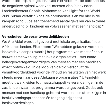
worden letterlijk niet gezien.'' Ook hier versterkt de coronacrisis
de negatieve spiraal waar veel mensen zich in bevinden.
Landendirecteur Sophia Mohammed van Light for the World
Zuid-Sudan vertelt: ''Sinds de coronacrisis zien we hier in de
kampen rond Juba een toenemend aantal gevallen van extreme
ondervoeding bij kinderen en volwassenen met een handicap."
Verschuivende verantwoordelijkheden
We Are Able! wordt uitgevoerd met lokale organisaties in de
Afrikaanse landen. Eikelboom: ''We hebben gekozen voor een
innovatieve aanpak waarbij het programma van meet af aan in
nauwe samenwerking met lokale organisaties – met name
belangenvertegenwoordigers van mensen met een handicap –
wordt ontwikkeld. In de loop van de tijd verschuift de
verantwoordelijkheid voor de inhoud en resultaten van het werk
steeds meer naar deze Afrikaanse organisaties.'' Uiteindelijk
moet dit werk leiden tot maatschappelijke veranderingen in de
zes landen waar het programma wordt uitgevoerd. Zodat ook
mensen met een handicap gehoord worden, een stem krijgen in
besluitvormingsprocessen én toegang krijgen tot
basisvoorzieningen.