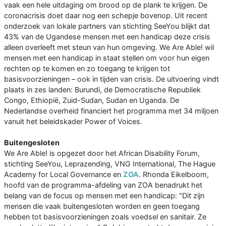
vaak een hele uitdaging om brood op de plank te krijgen. De
coronacrisis doet daar nog een schepje bovenop. Uit recent
onderzoek van lokale partners van stichting SeeYou blijkt dat
43% van de Ugandese mensen met een handicap deze crisis
alleen overleeft met steun van hun omgeving. We Are Able! wil
mensen met een handicap in staat stellen om voor hun eigen
rechten op te komen en zo toegang te krijgen tot
basisvoorzieningen – ook in tijden van crisis. De uitvoering vindt
plaats in zes landen: Burundi, de Democratische Republiek
Congo, Ethiopië, Zuid-Sudan, Sudan en Uganda. De
Nederlandse overheid financiert het programma met 34 miljoen
vanuit het beleidskader Power of Voices.
Buitengesloten
We Are Able! is opgezet door het African Disability Forum,
stichting SeeYou, Leprazending, VNG International, The Hague
Academy for Local Governance en
ZOA
. Rhonda Eikelboom,
hoofd van de programma-afdeling van ZOA benadrukt het
belang van de focus op mensen met een handicap: "Dit zijn
mensen die vaak buitengesloten worden en geen toegang
hebben tot basisvoorzieningen zoals voedsel en sanitair. Ze