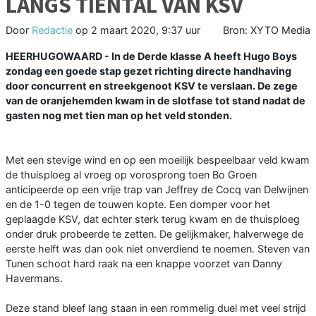
LANGS TIENTAL VAN KSV
Door
Redactie
op
2 maart 2020, 9:37 uur
Bron: XYTO Media
HEERHUGOWAARD - In de Derde klasse A heeft Hugo Boys
zondag een goede stap gezet richting directe handhaving
door concurrent en streekgenoot KSV te verslaan. De zege
van de oranjehemden kwam in de slotfase tot stand nadat de
gasten nog met tien man op het veld stonden.
Met een stevige wind en op een moeilijk bespeelbaar veld kwam
de thuisploeg al vroeg op vorosprong toen Bo Groen
anticipeerde op een vrije trap van Jeffrey de Cocq van Delwijnen
en de 1-0 tegen de touwen kopte. Een domper voor het
geplaagde KSV, dat echter sterk terug kwam en de thuisploeg
onder druk probeerde te zetten. De gelijkmaker, halverwege de
eerste helft was dan ook niet onverdiend te noemen. Steven van
Tunen schoot hard raak na een knappe voorzet van Danny
Havermans.
Deze stand bleef lang staan in een rommelig duel met veel strijd