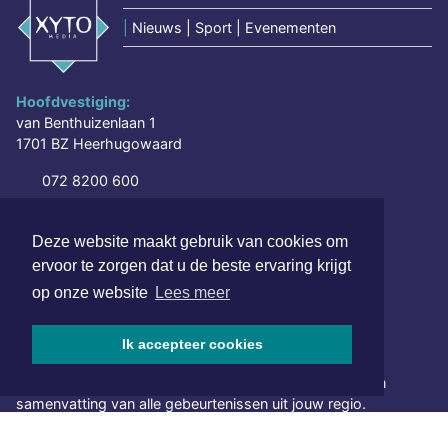
|
Nieuws | Sport | Evenementen
Hoofdvestiging:
van Benthuizenlaan 1
1701 BZ Heerhugowaard
072 8200 600
redactie@xyto.nl
www.xyto.nl
Deze website maakt gebruik van cookies om
ervoor te zorgen dat u de beste ervaring krijgt
SOCIAL MEDIA
op onze website
Lees meer
Ik accepteer cookies
NIEUWSBRIEF AANMELDEN
Schrijf je in voor onze nieuwsbrief en krijg wekelijks een
samenvatting van alle gebeurtenissen uit jouw regio.