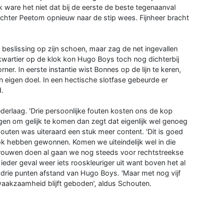
ware het niet dat bij de eerste de beste tegenaanval
rechter Peetom opnieuw naar de stip wees. Fijnheer bracht
beslissing op zijn schoen, maar zag de net ingevallen
 kwartier op de klok kon Hugo Boys toch nog dichterbij
r. In eerste instantie wist Bonnes op de lijn te keren,
n eigen doel. In een hectische slotfase gebeurde er
d.
derlaag. 'Drie persoonlijke fouten kosten ons de kop
jgen om gelijk te komen dan zegt dat eigenlijk wel genoeg
outen was uiteraard een stuk meer content. 'Dit is goed
k hebben gewonnen. Komen we uiteindelijk wel in die
trouwen doen al gaan we nog steeds voor rechtstreekse
ieder geval weer iets rooskleuriger uit want boven het al
drie punten afstand van Hugo Boys. 'Maar met nog vijf
 waakzaamheid blijft geboden', aldus Schouten.