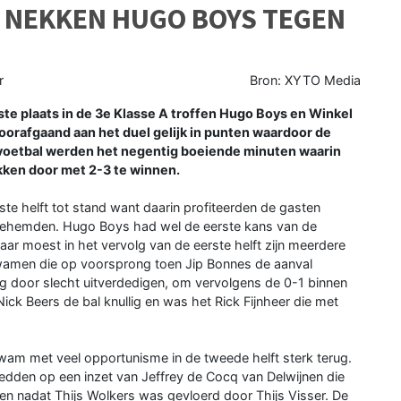
 NEKKEN HUGO BOYS TEGEN
r
Bron: XYTO Media
e plaats in de 3e Klasse A troffen Hugo Boys en Winkel
orafgaand aan het duel gelijk in punten waardoor de
voetbal werden het negentig boeiende minuten waarin
ekken door met 2-3 te winnen.
te helft tot stand want daarin profiteerden de gasten
njehemden. Hugo Boys had wel de eerste kans van de
ar moest in het vervolg van de eerste helft zijn meerdere
kwamen die op voorsprong toen Jip Bonnes de aanval
g door slecht uitverdedigen, om vervolgens de 0-1 binnen
ick Beers de bal knullig en was het Rick Fijnheer die met
wam met veel opportunisme in de tweede helft sterk terug.
edden op een inzet van Jeffrey de Cocq van Delwijnen die
ken nadat Thijs Wolkers was gevloerd door Thijs Visser. De