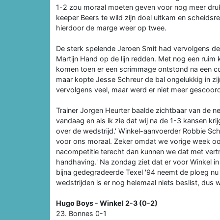
1-2 zou moraal moeten geven voor nog meer druk 
keeper Beers te wild zijn doel uitkam en scheids
hierdoor de marge weer op twee.
De sterk spelende Jeroen Smit had vervolgens de 
Martijn Hand op de lijn redden. Met nog een ruim
komen toen er een scrimmage ontstond na een corne
maar kopte Jesse Schreur de bal ongelukkig in zij
vervolgens veel, maar werd er niet meer gescoor
Trainer Jorgen Heurter baalde zichtbaar van de ne
vandaag en als ik zie dat wij na de 1-3 kansen kri
over de wedstrijd.' Winkel-aanvoerder Robbie Sch
voor ons moraal. Zeker omdat we vorige week oo
nacompetitie terecht dan kunnen we dat met ver
handhaving.' Na zondag ziet dat er voor Winkel in 
bijna gedegradeerde Texel '94 neemt de ploeg nu 
wedstrijden is er nog helemaal niets beslist, dus
Hugo Boys - Winkel 2-3 (0-2)
23. Bonnes 0-1