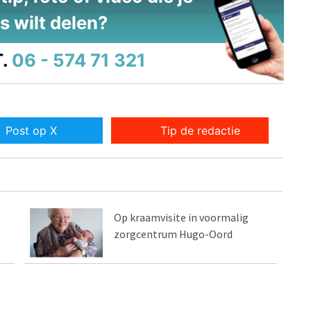
s wilt delen?
.
06 - 574 71 321
Post op X
Tip de redactie
Op kraamvisite in voormalig
zorgcentrum Hugo-Oord