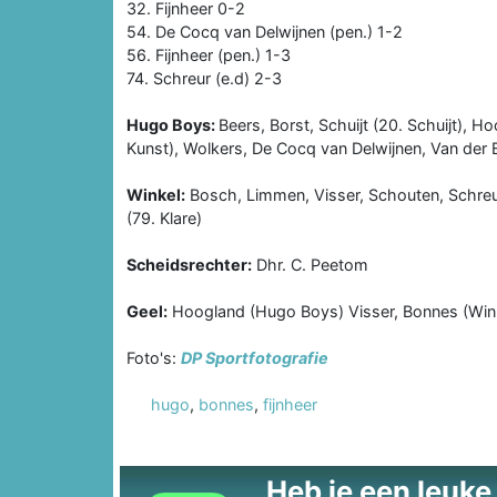
32. Fijnheer 0-2
54. De Cocq van Delwijnen (pen.) 1-2
56. Fijnheer (pen.) 1-3
74. Schreur (e.d) 2-3
Hugo Boys:
Beers, Borst, Schuijt (20. Schuijt), 
Kunst), Wolkers, De Cocq van Delwijnen, Van der 
Winkel:
Bosch, Limmen, Visser, Schouten, Schreur,
(79. Klare)
Scheidsrechter:
Dhr. C. Peetom
Geel:
Hoogland (Hugo Boys) Visser, Bonnes (Win
Foto's:
DP Sportfotografie
hugo
,
bonnes
,
fijnheer
Heb je een leuke t