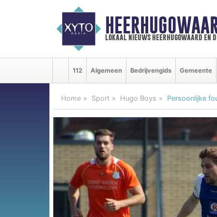
HEERHUGOWAAR
lokaal nieuws heerhugowaard en d
112
Algemeen
Bedrijvengids
Gemeente
Home
Sport
Hugo Boys
Persoonlijke f