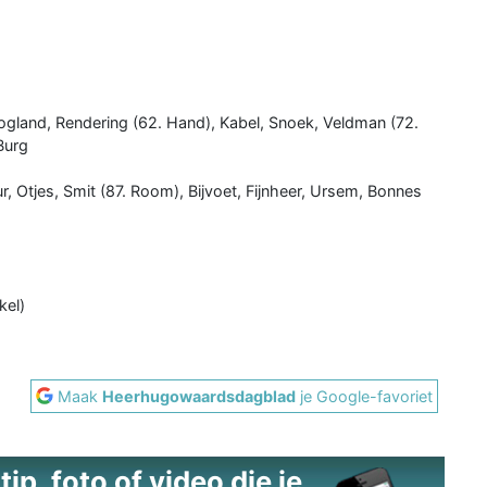
Hoogland, Rendering (62. Hand), Kabel, Snoek, Veldman (72.
Burg
 Otjes, Smit (87. Room), Bijvoet, Fijnheer, Ursem, Bonnes
kel)
Maak
Heerhugowaardsdagblad
je Google-favoriet
ip, foto of video die je