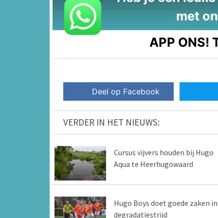
met on
APP ONS!
T
Deel op Facebook
VERDER IN HET NIEUWS:
Cursus vijvers houden bij Hugo
Aqua te Heerhugowaard
Hugo Boys doet goede zaken in
degradatiestrijd