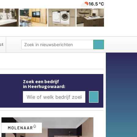
16.5 ℃
ct
Zoek een bedrijf
in Heerhugowaard: