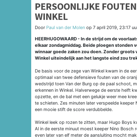
PERSOONLIJKE FOUTEN
WINKEL
Door
Paul van der Molen
op
7 april 2019, 23:17 uu
HEERHUGOWAARD - In de strijd om de voorlaatst
elkaar zondagmiddag. Beide ploegen stonden vo
winnaar goede zaken zou doen. Zonder groots 
Winkel uiteindelijk aan het langste eind zou tr
De basis voor de zege van Winkel kwam in de eers
optimaal van twee defensieve fouten van de ora
wedstrijd toen Van der Burg op de paal schoot, ma
erkennen in Winkel. Halverwege de eerste helft 
opzette, en de bal met een gelukje weer mee kree
te schieten. Zes minuten later verspeelde keeper N
een mooie stift de score verdubbelde.
Winkel leek op rozen te zitten, maar Hugo Boys k
Al in de eerste minuut moest keeper Nino Bosch r
even later van elf meter de aansluiting mocht ma