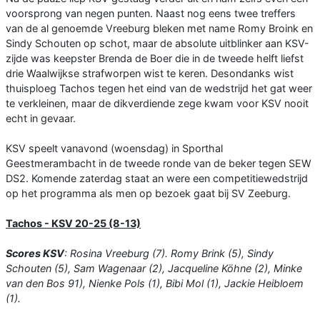
voorsprong van negen punten. Naast nog eens twee treffers
van de al genoemde Vreeburg bleken met name Romy Broink en
Sindy Schouten op schot, maar de absolute uitblinker aan KSV-
zijde was keepster Brenda de Boer die in de tweede helft liefst
drie Waalwijkse strafworpen wist te keren. Desondanks wist
thuisploeg Tachos tegen het eind van de wedstrijd het gat weer
te verkleinen, maar de dikverdiende zege kwam voor KSV nooit
echt in gevaar.
KSV speelt vanavond (woensdag) in Sporthal
Geestmerambacht in de tweede ronde van de beker tegen SEW
DS2. Komende zaterdag staat an were een competitiewedstrijd
op het programma als men op bezoek gaat bij SV Zeeburg.
Tachos - KSV 20-25 (8-13)
Scores KSV
: Rosina Vreeburg (7). Romy Brink (5), Sindy
Schouten (5), Sam Wagenaar (2), Jacqueline Köhne (2), Minke
van den Bos 91), Nienke Pols (1), Bibi Mol (1), Jackie Heibloem
(1).