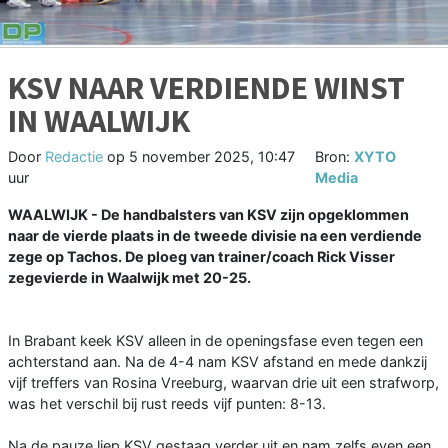
KSV NAAR VERDIENDE WINST
IN WAALWIJK
Door
Redactie
op
5 november 2025, 10:47
Bron:
XYTO
uur
Media
WAALWIJK - De handbalsters van KSV zijn opgeklommen
naar de vierde plaats in de tweede divisie na een verdiende
zege op Tachos. De ploeg van trainer/coach Rick Visser
zegevierde in Waalwijk met 20-25.
In Brabant keek KSV alleen in de openingsfase even tegen een
achterstand aan. Na de 4-4 nam KSV afstand en mede dankzij
vijf treffers van Rosina Vreeburg, waarvan drie uit een strafworp,
was het verschil bij rust reeds vijf punten: 8-13.
Na de pauze liep KSV gestaag verder uit en nam zelfs even een