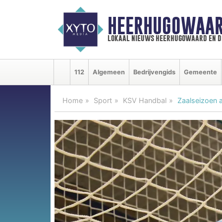
HEERHUGOWAAR
lokaal nieuws heerhugowaard en d
112
Algemeen
Bedrijvengids
Gemeente
Home
Sport
KSV Handbal
Zaalseizoen 