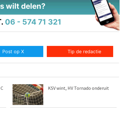
s wilt delen?
.
06 - 574 71 321
Post op X
Tip de redactie
MC
KSV wint, HV Tornado onderuit