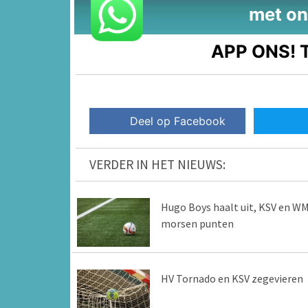
met on
APP ONS!
T
Deel op Facebook
VERDER IN HET NIEUWS:
Hugo Boys haalt uit, KSV en W
morsen punten
HV Tornado en KSV zegevieren