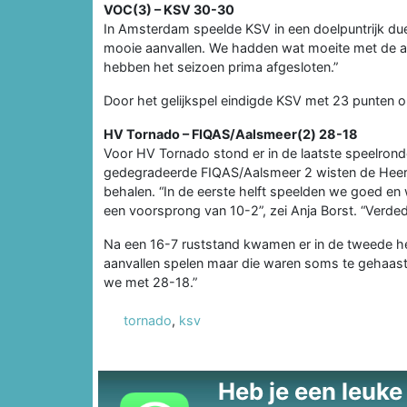
VOC(3) – KSV 30-30
In Amsterdam speelde KSV in een doelpuntrijk due
mooie aanvallen. We hadden wat moeite met de af
hebben het seizoen prima afgesloten.”
Door het gelijkspel eindigde KSV met 23 punten o
HV Tornado – FIQAS/Aalsmeer(2) 28-18
Voor HV Tornado stond er in de laatste speelron
gedegradeerde FIQAS/Aalsmeer 2 wisten de Heer
behalen. “In de eerste helft speelden we goed en
een voorsprong van 10-2”, zei Anja Borst. “Verde
Na een 16-7 ruststand kwamen er in de tweede hel
aanvallen spelen maar die waren soms te gehaast.
we met 28-18.”
tornado
,
ksv
Heb je een leuke t