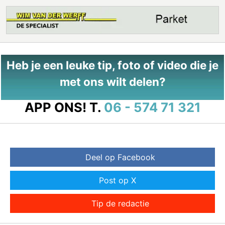
Heb je een leuke tip, foto of video die je
met ons wilt delen?
APP ONS!
T.
06 - 574 71 321
Deel op Facebook
Post op X
Tip de redactie