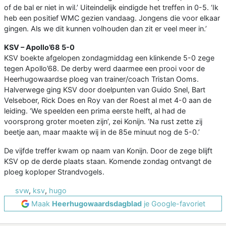
of de bal er niet in wil.’ Uiteindelijk eindigde het treffen in 0-5. ‘Ik
heb een positief WMC gezien vandaag. Jongens die voor elkaar
gingen. Als we dit kunnen volhouden dan zit er veel meer in.’
KSV – Apollo’68 5-0
KSV boekte afgelopen zondagmiddag een klinkende 5-0 zege
tegen Apollo’68. De derby werd daarmee een prooi voor de
Heerhugowaardse ploeg van trainer/coach Tristan Ooms.
Halverwege ging KSV door doelpunten van Guido Snel, Bart
Velseboer, Rick Does en Roy van der Roest al met 4-0 aan de
leiding. ‘We speelden een prima eerste helft, al had de
voorsprong groter moeten zijn’, zei Konijn. ‘Na rust zette zij
beetje aan, maar maakte wij in de 85e minuut nog de 5-0.’
De vijfde treffer kwam op naam van Konijn. Door de zege blijft
KSV op de derde plaats staan. Komende zondag ontvangt de
ploeg koploper Strandvogels.
svw
,
ksv
,
hugo
Maak
Heerhugowaardsdagblad
je Google-favoriet