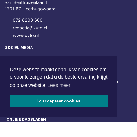
van Benthuizenlaan 1
1701 BZ Heerhugowaard
072 8200 600
redactie@xyto.nl
www.xyto.nl
SOCIAL MEDIA
Deze website maakt gebruik van cookies om
NIEUWSBRIEF AANMELDEN
ervoor te zorgen dat u de beste ervaring krijgt
Schrijf je in voor onze nieuwsbrief en krijg wekelijks een
op onze website
Lees meer
samenvatting van alle gebeurtenissen uit jouw regio.
Ik accepteer cookies
Aanmelden
ONLINE DAGBLADEN