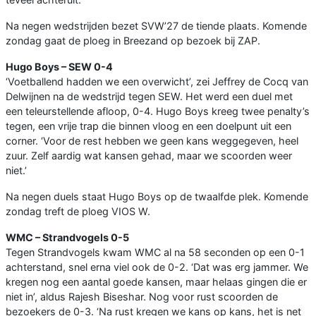
Na negen wedstrijden bezet SVW’27 de tiende plaats. Komende
zondag gaat de ploeg in Breezand op bezoek bij ZAP.
Hugo Boys – SEW 0-4
‘Voetballend hadden we een overwicht’, zei Jeffrey de Cocq van
Delwijnen na de wedstrijd tegen SEW. Het werd een duel met
een teleurstellende afloop, 0-4. Hugo Boys kreeg twee penalty’s
tegen, een vrije trap die binnen vloog en een doelpunt uit een
corner. ‘Voor de rest hebben we geen kans weggegeven, heel
zuur. Zelf aardig wat kansen gehad, maar we scoorden weer
niet.’
Na negen duels staat Hugo Boys op de twaalfde plek. Komende
zondag treft de ploeg VIOS W.
WMC – Strandvogels 0-5
Tegen Strandvogels kwam WMC al na 58 seconden op een 0-1
achterstand, snel erna viel ook de 0-2. ‘Dat was erg jammer. We
kregen nog een aantal goede kansen, maar helaas gingen die er
niet in’, aldus Rajesh Biseshar. Nog voor rust scoorden de
bezoekers de 0-3. ‘Na rust kregen we kans op kans, het is net