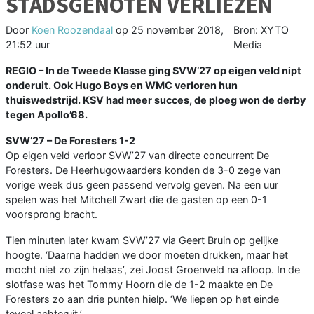
STADSGENOTEN VERLIEZEN
Door
Koen Roozendaal
op
25 november 2018,
Bron: XYTO
21:52 uur
Media
REGIO –
In de Tweede Klasse ging SVW’27 op eigen veld nipt
onderuit. Ook Hugo Boys en WMC verloren hun
thuiswedstrijd. KSV had meer succes, de ploeg won de derby
tegen Apollo’68.
SVW’27 – De Foresters 1-2
Op eigen veld verloor SVW’27 van directe concurrent De
Foresters. De Heerhugowaarders konden de 3-0 zege van
vorige week dus geen passend vervolg geven. Na een uur
spelen was het Mitchell Zwart die de gasten op een 0-1
voorsprong bracht.
Tien minuten later kwam SVW’27 via Geert Bruin op gelijke
hoogte. ‘Daarna hadden we door moeten drukken, maar het
mocht niet zo zijn helaas’, zei Joost Groenveld na afloop. In de
slotfase was het Tommy Hoorn die de 1-2 maakte en De
Foresters zo aan drie punten hielp. ‘We liepen op het einde
teveel achteruit.’