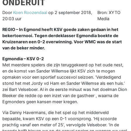
ONDERUIT
Door
Koen Roozendaal
op
2 september 2018,
Bron: XYTO
20:03 uur
Media
REGIO – In Egmond heeft KSV goede zaken gedaan in het
bekertoernooi. Tegen derdeklasser Egmondia boekte de
Kruizenaren een 0-2 overwinning. Voor WMC was de start
van de beker minder.
Egmondia – KSV 0-2
Met meerdere spelers die zijn teruggekeerd op het oude nest,
en de komst van Sander Willemse lijkt KSV zich te mogen
opmaken voor een sportief succesvol seizoen. ‘Verdedigend
stond het met Jordy vd Ham en Sander Willemse als een huis.’
zei Bart Velseboer. Al in de eerste minuut was het doelman Dion
Bleeker die redde op een inzet van de gastheer , waarna de
Egmonders geen kansen meer kregen.
Via Danny Havermans, die het spel op het middenveld
bepaalde, kwam KSV op een 0-1 voorsprong. ‘Hij scoorde
prachtig vanaf een meter of 25’, vervolgde Velseboer. ‘In de
tweede helft bleven we op de aanval spelen en wonnen we veel