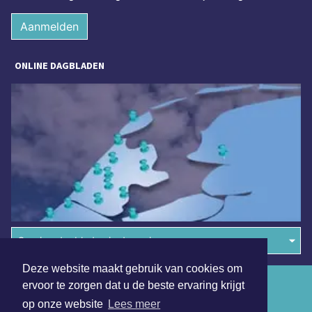
Aanmelden
ONLINE DAGBLADEN
Overige dagbladen in de regio
Deze website maakt gebruik van cookies om
Algemene voorwaarden
ervoor te zorgen dat u de beste ervaring krijgt
op onze website
Lees meer
Disclaimer