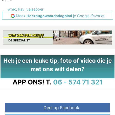
wmc
,
ksv
,
velseboer
Maak
Heerhugowaardsdagblad
je Google-favoriet
Heb je een leuke tip, foto of video die je
met ons wilt delen?
APP ONS!
T.
06 - 574 71 321
Deel op Facebook