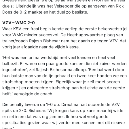
duels.’ Uiteindelijk was het Velseboer die op aangeven van Rick
Does de 0-2 maakte en het duel zo besliste.
VZV – WMC 2-0
Waar KSV een fraai begin kende verliep de eerste bekerwedstrijd
voor WMC minder succesvol. De Heerhugowaardse ploeg van
trainer/coach Rajesh Bishesar nam het daarin op tegen VZV, dat
vorig jaar afdaalde naar de vijfde klasse.
‘Het was een prima wedstrijd met veel kansen en heel veel
balbezit. Er waren een paar goede kansen die niet zuiver werden
ingeschoten’, zei Rajesh Bishesar na afloop. ‘Een bal werd door
hun laatste man van de lijn gehaald en twee keer hadden we een
strafschop moeten krijgen. Eigenlijk waar je zelf moet scoren
krijgen zij en onterechte strafschop aan het einde van de eerste
helft.’ vervolgde de coach.
Die penalty leverde de 1-0 op. Direct na rust scoorde de VZV
spits de 2-0. Bishesar: ‘Wij kregen kans op kans maar hij wilde
er niet in en dat was erg jammer. Ik heb wel veel goede
spelsituaties gezien waar wij verder mee kunnen met dit nieuwe
team.’