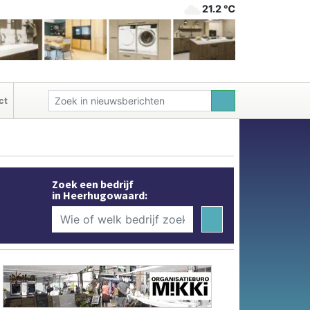
21.2 ℃
ct
Zoek een bedrijf
in Heerhugowaard: