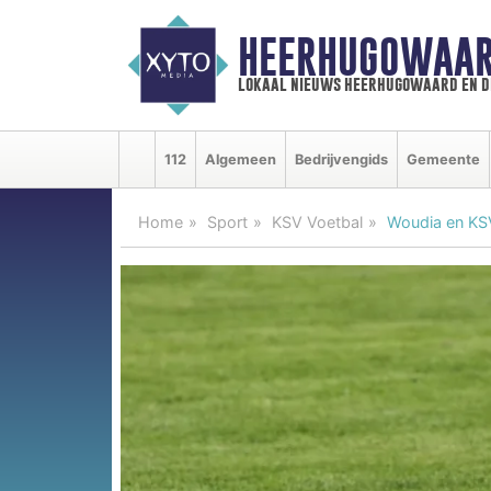
HEERHUGOWAAR
lokaal nieuws heerhugowaard en d
112
Algemeen
Bedrijvengids
Gemeente
Home
Sport
KSV Voetbal
Woudia en KS