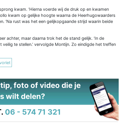
sprong kwam. ‘Hierna voerde wij de druk op en kwamen
V Apollo kwam op gelijke hoogte waarna de Heerhugowaarders
en. ‘Na rust was het een gelijkopgaande strijd waarin beide
r achter, maar daarna trok het de stand gelijk. ‘In de
veilig te stellen.’ vervolgde Montijn. Zo eindigde het treffen
voriet
ip, foto of video die je
s wilt delen?
.
06 - 574 71 321