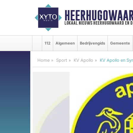
HEERHUGOWAAR
lokaal nieuws heerhugowaard en d
112
Algemeen
Bedrijvengids
Gemeente
Home
Sport
KV Apollo
KV Apollo en Sy