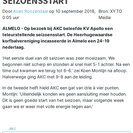
SEIZOENSSTART
Door
Koen Roozendaal
op
10 september 2018,
Bron: XYTO
0:05 uur
Media
ALMELO - Op bezoek bij AKC beleefde KV Apollo een
teleurstellende seizoensstart. De Heerhugowaardse
korfbalvereniging incasseerde in Almelo een 24-19
nederlaag.
‘Het eerste duel van dit seizoen was zeer moeizaam. We
begonnen niet scherp en stonden al snel met 5-1 achter. Na een
time out kwamen we terug tot 6-6.’ zei Koen Montijn na afloop.
Halverwege ging AKC met 9-8 aan de leiding.
In de tweede helft hield AKC een gat van drie à vier punten.
Montijn: ‘Uiteindelijk konden we geen aansluiting meer houden.
Dit is geen goede start van het seizoen, maar volgende week
gaan we er weer met volle energie tegen aan.’
akc