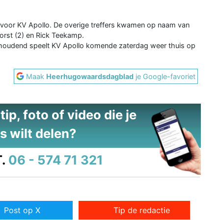
t voor KV Apollo. De overige treffers kwamen op naam van
horst (2) en Rick Teekamp.
n houdend speelt KV Apollo komende zaterdag weer thuis op
Maak
Heerhugowaardsdagblad
je Google-favoriet
ip, foto of video die je
s wilt delen?
.
06 - 574 71 321
Post op X
Tip de redactie