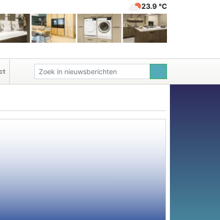
23.9 ℃
ct