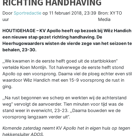
RICHTING HANDHAVING
Door
Sportredactie
op
11 februari 2018, 23:39
Bron: XYTO
uur
Media
HOU
TIGEHAGE
–
KV Apollo heeft op bezoek bij Wêz Handich
een nieuwe stap gezet richting handhaving. De
Heerhugowaarders wisten de vierde zege van het seizoen te
behalen, 23-30.
,,We kwamen in de eerste helft goed uit de startblokken”
vertelde Koen Montijn. Tot halverwege de eerste helft stond
Apollo op een voorsprong. Daarna viel de ploeg echter even stil
waardoor Wêz Handich met een 15-9 voorsprong de rust in
ging.
,,Na rust begonnen we scherp en werkten wij de achterstand
weg” vervolgt de aanvoerder. Tien minuten voor tijd was de
stand weer in evenwicht, 23-23. ,,Daarna bouwden we de
voorsprong langzaam verder uit”.
Komende zaterdag neemt KV Apollo het in eigen huis op tegen
hekkensluiter ADOS.