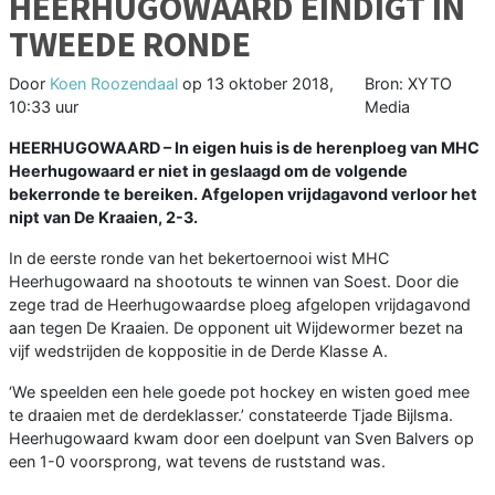
HEERHUGOWAARD EINDIGT IN
TWEEDE RONDE
Door
Koen Roozendaal
op
13 oktober 2018,
Bron: XYTO
10:33 uur
Media
HEERHUGOWAARD – In eigen huis is de herenploeg van MHC
Heerhugowaard er niet in geslaagd om de volgende
bekerronde te bereiken. Afgelopen vrijdagavond
verloor het
nipt van De Kraaien, 2-3.
In de eerste ronde van het bekertoernooi wist MHC
Heerhugowaard na shootouts te winnen van Soest. Door die
zege trad de Heerhugowaardse ploeg afgelopen vrijdagavond
aan tegen De Kraaien. De opponent uit Wijdewormer bezet na
vijf wedstrijden de koppositie in de Derde Klasse A.
‘We speelden een hele goede pot hockey en wisten goed mee
te draaien met de derdeklasser.’ constateerde Tjade Bijlsma.
Heerhugowaard kwam door een doelpunt van Sven Balvers op
een 1-0 voorsprong, wat tevens de ruststand was.