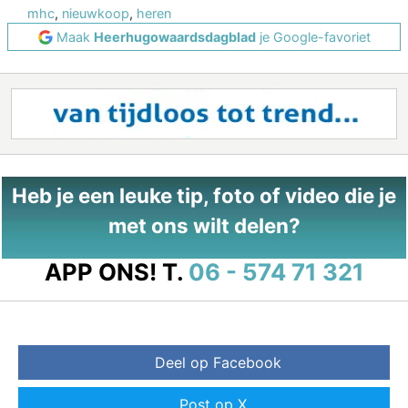
mhc
,
nieuwkoop
,
heren
Maak
Heerhugowaardsdagblad
je Google-favoriet
Heb je een leuke tip, foto of video die je
met ons wilt delen?
APP ONS!
T.
06 - 574 71 321
Deel op Facebook
Post op X