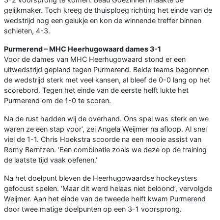
gelijkmaker. Toch kreeg de thuisploeg richting het einde van de
wedstrijd nog een gelukje en kon de winnende treffer binnen
schieten, 4-3.
Purmerend – MHC Heerhugowaard dames 3-1
Voor de dames van MHC Heerhugowaard stond er een
uitwedstrijd gepland tegen Purmerend. Beide teams begonnen
de wedstrijd sterk met veel kansen, al bleef de 0-0 lang op het
scorebord. Tegen het einde van de eerste helft lukte het
Purmerend om de 1-0 te scoren.
Na de rust hadden wij de overhand. Ons spel was sterk en we
waren ze een stap voor’, zei Angela Weijmer na afloop. Al snel
viel de 1-1. Chris Hoekstra scoorde na een mooie assist van
Romy Berntzen. ‘Een combinatie zoals we deze op de training
de laatste tijd vaak oefenen.’
Na het doelpunt bleven de Heerhugowaardse hockeysters
gefocust spelen. ‘Maar dit werd helaas niet beloond’, vervolgde
Weijmer. Aan het einde van de tweede helft kwam Purmerend
door twee matige doelpunten op een 3-1 voorsprong.