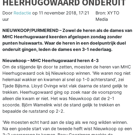
HEERHUGOWAARD ONDERUIT
Door
Redactie
op
11 november 2018, 17:21
Bron: XYTO
uur
Media
NIEUWKOOP/PURMEREND –
Zowel de heren als de dames van
MHC Heerhugowaard keerden afgelopen zondag zonder
punten huiswaarts. Waar de heren in een doelpuntrijk duel
onderuit gingen, leden de dames een 3-1 nederlaag.
Nieuwkoop – MHC Heerhugowaard heren 4-3
Om de stijgende lijn door te zetten, moesten de heren van MHC
Heerhugowaard ook bij Nieuwkoop winnen. ‘We waren nog niet
helemaal wakker en kwamen al snel op 1-0 achterstand’, zei
Tjade Bijlsma. Lloyd Ovinge wist vlak daarna de stand gelijk te
trekken. Heerhugowaard ging op zoek naar de voorsprong
alleen die kwam er niet. Het was Nieuwkoop dat de 2-1
scoorde. Björn Wamelink wist de stand gelijk te trekken en
bepaalde de ruststand op 2-2.
‘We moesten echt hard aan de slag als we nog wilden winnen.
Na een goede start van de tweede helft wist Nieuwkoop op een
3-2 voorsprong te komen. Beau Goezinnen maakte de