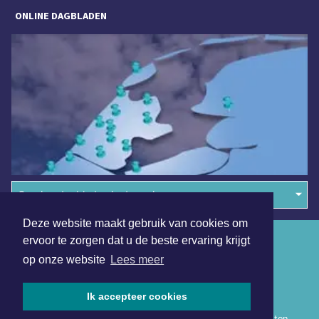
ONLINE DAGBLADEN
Overige dagbladen in de regio
Deze website maakt gebruik van cookies om
Algemene voorwaarden
ervoor te zorgen dat u de beste ervaring krijgt
op onze website
Lees meer
Disclaimer
Privacy Statement
Ik accepteer cookies
Copyright (c) 2026 | Heerhugowaardsdagblad.nl - Alle rechten