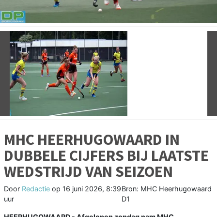
Vorige
V
MHC HEERHUGOWAARD IN
DUBBELE CIJFERS BIJ LAATSTE
WEDSTRIJD VAN SEIZOEN
Door
Redactie
op
16 juni 2026, 8:39
Bron: MHC Heerhugowaard
uur
D1
HEERHUGOWAARD - Afgelopen zondag nam MHC