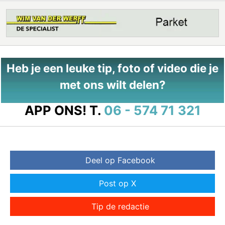
Heb je een leuke tip, foto of video die je
met ons wilt delen?
APP ONS!
T.
06 - 574 71 321
Deel op Facebook
Post op X
Tip de redactie