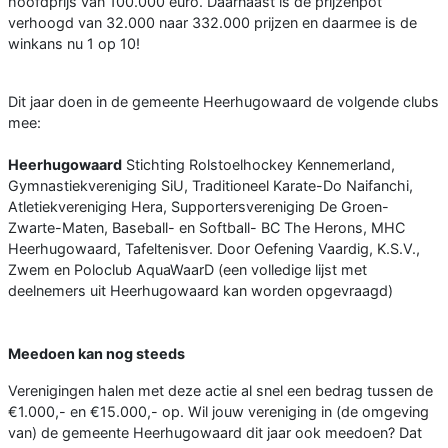
hoofdprijs van 100.000 euro. Daarnaast is de prijzenpot
verhoogd van 32.000 naar 332.000 prijzen en daarmee is de
winkans nu 1 op 10!
Dit jaar doen in de gemeente Heerhugowaard de volgende clubs
mee:
Heerhugowaard
Stichting Rolstoelhockey Kennemerland,
Gymnastiekvereniging SiU, Traditioneel Karate-Do Naifanchi,
Atletiekvereniging Hera, Supportersvereniging De Groen-
Zwarte-Maten, Baseball- en Softball- BC The Herons, MHC
Heerhugowaard, Tafeltenisver. Door Oefening Vaardig, K.S.V.,
Zwem en Poloclub AquaWaarD (een volledige lijst met
deelnemers uit Heerhugowaard kan worden opgevraagd)
Meedoen kan nog steeds
Verenigingen halen met deze actie al snel een bedrag tussen de
€1.000,- en €15.000,- op. Wil jouw vereniging in (de omgeving
van) de gemeente Heerhugowaard dit jaar ook meedoen? Dat