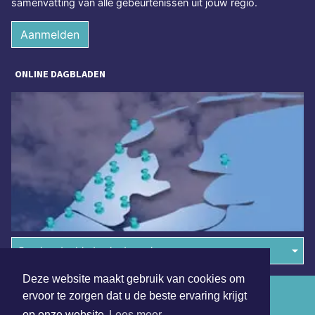
samenvatting van alle gebeurtenissen uit jouw regio.
Aanmelden
ONLINE DAGBLADEN
Overige dagbladen in de regio
Deze website maakt gebruik van cookies om
Algemene voorwaarden
ervoor te zorgen dat u de beste ervaring krijgt
op onze website
Lees meer