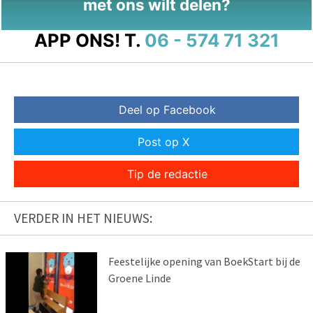
met ons wilt delen?
APP ONS!
T.
06 - 574 71 321
Deel op Facebook
Post op X
Tip de redactie
VERDER IN HET NIEUWS:
Feestelijke opening van BoekStart bij de
Groene Linde