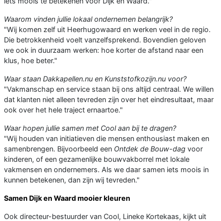
iets moois te betekenen voor Dijk en Waard."
Waarom vinden jullie lokaal ondernemen belangrijk?
"Wij komen zelf uit Heerhugowaard en werken veel in de regio.
Die betrokkenheid voelt vanzelfsprekend. Bovendien geloven
we ook in duurzaam werken: hoe korter de afstand naar een
klus, hoe beter."
Waar staan Dakkapellen.nu en Kunststofkozijn.nu voor?
"Vakmanschap en service staan bij ons altijd centraal. We willen
dat klanten niet alleen tevreden zijn over het eindresultaat, maar
ook over het hele traject ernaartoe."
Waar hopen jullie samen met Cool aan bij te dragen?
"Wij houden van initiatieven die mensen enthousiast maken en
samenbrengen. Bijvoorbeeld een
Ontdek de Bouw-dag
voor
kinderen, of een gezamenlijke bouwvakborrel met lokale
vakmensen en ondernemers. Als we daar samen iets moois in
kunnen betekenen, dan zijn wij tevreden."
Samen Dijk en Waard mooier kleuren
Ook directeur-bestuurder van Cool, Lineke Kortekaas, kijkt uit