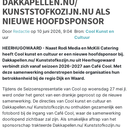
DAKKAPELLEN.NU/
KUNSTSTOFKOZIJN.NU ALS
NIEUWE HOOFDSPONSOR
Door
Redactie
op
10 juni 2026, 9:04
Bron:
Cool Kunst en
uur
Cultuur
HEERHUGOWAARD - Naast Rodi Media en McKili Catering
heeft Cool kunst en cultuur er een nieuwe hoofdsponsor bij.
Dakkapellen.nu/ Kunststofkozijn.nu uit Heerhugowaard
verbindt zich vanaf seizoen 2026-2027 aan Café Cool. Met
deze samenwerking onderstrepen beide organisaties hun
betrokkenheid bij de regio Dijk en Waard.
Tijdens de Seizoenspresentatie van Cool op woensdag 27 mei jl.
werd onder het genot van een drankje geproost op de nieuwe
samenwerking. De directies van Cool kunst en cultuur en
Dakkapellen.nu/ Kunststofkozijn.nu onthulden gezamenlijk een
fotobord bij de ingang van Café Cool, waar de samenwerking
doorlopend zichtbaar zal zijn. Als smakelijke aftrap van het
sponsorschap trakteerde Dakkapellen.nu/ Kunststofkozijn.nu