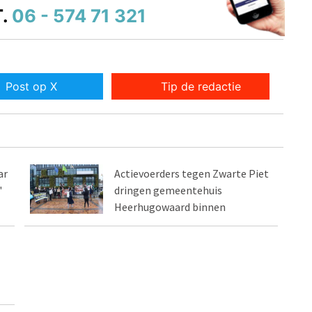
.
06 - 574 71 321
Post op X
Tip de redactie
ar
Actievoerders tegen Zwarte Piet
"
dringen gemeentehuis
Heerhugowaard binnen