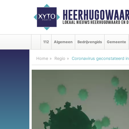
HEERHUGOWAAR
lokaal nieuws heerhugowaard en d
112
Algemeen
Bedrijvengids
Gemeente
Home
Regio
Coronavirus geconstateerd i