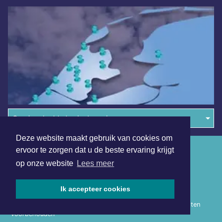
Overige dagbladen in de regio
Deze website maakt gebruik van cookies om
Algemene voorwaarden
ervoor te zorgen dat u de beste ervaring krijgt
op onze website
Lees meer
Disclaimer
Privacy Statement
Ik accepteer cookies
Copyright (c) 2026 | Heerhugowaardsdagblad.nl - Alle rechten
voorbehouden