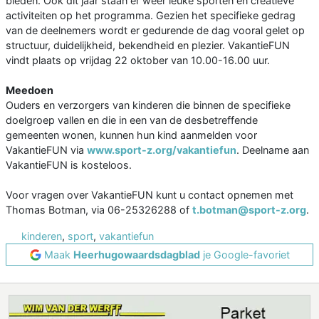
bieden. Ook dit jaar staan er weer leuke sporten en creatieve
activiteiten op het programma. Gezien het specifieke gedrag
van de deelnemers wordt er gedurende de dag vooral gelet op
structuur, duidelijkheid, bekendheid en plezier. VakantieFUN
vindt plaats op vrijdag 22 oktober van 10.00-16.00 uur.
Meedoen
Ouders en verzorgers van kinderen die binnen de specifieke
doelgroep vallen en die in een van de desbetreffende
gemeenten wonen, kunnen hun kind aanmelden voor
VakantieFUN via
www.sport-z.org/vakantiefun
. Deelname aan
VakantieFUN is kosteloos.
Voor vragen over VakantieFUN kunt u contact opnemen met
Thomas Botman, via 06-25326288 of
t.botman@sport-z.org
.
kinderen
,
sport
,
vakantiefun
Maak
Heerhugowaardsdagblad
je Google-favoriet