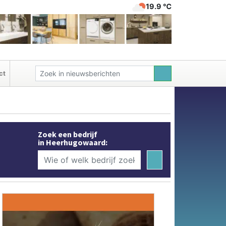
19.9 ℃
ct
Zoek een bedrijf
in Heerhugowaard: