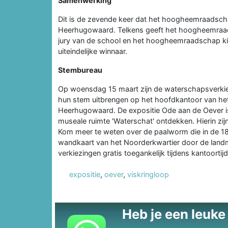
Samenwerking
Dit is de zevende keer dat het hoogheemraadscha
Heerhugowaard. Telkens geeft het hoogheemraa
jury van de school en het hoogheemraadschap kie
uiteindelijke winnaar.
Stembureau
Op woensdag 15 maart zijn de waterschapsverkie
hun stem uitbrengen op het hoofdkantoor van he
Heerhugowaard. De expositie Ode aan de Oever i
museale ruimte 'Waterschat' ontdekken. Hierin zij
Kom meer te weten over de paalworm die in de 18
wandkaart van het Noorderkwartier door de landme
verkiezingen gratis toegankelijk tijdens kantoortij
expositie
,
oever
,
viskringloop
Heb je een leuke t