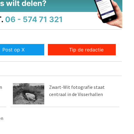
s wilt delen?
.
06 - 574 71 321
Post op X
Tip de redactie
n
Zwart-Wit fotografie staat
centraal in de Visserhallen
en