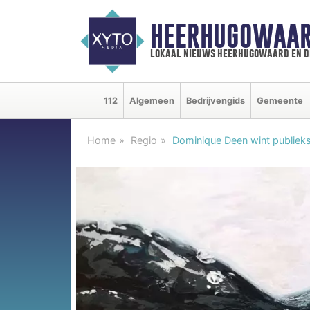
HEERHUGOWAAR
lokaal nieuws heerhugowaard en d
112
Algemeen
Bedrijvengids
Gemeente
Home
Regio
Dominique Deen wint publieks