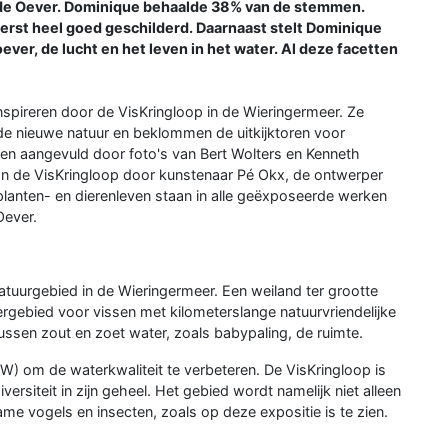
n de Oever. Dominique behaalde 38% van de stemmen.
erst heel goed geschilderd. Daarnaast stelt Dominique
ever, de lucht en het leven in het water. Al deze facetten
inspireren door de VisKringloop in de Wieringermeer. Ze
 de nieuwe natuur en beklommen de uitkijktoren voor
en aangevuld door foto's van Bert Wolters en Kenneth
van de VisKringloop door kunstenaar Pé Okx, de ontwerper
 planten- en dierenleven staan in alle geëxposeerde werken
Oever.
tuurgebied in de Wieringermeer. Een weiland ter grootte
rgebied voor vissen met kilometerslange natuurvriendelijke
 tussen zout en zoet water, zoals babypaling, de ruimte.
KRW) om de waterkwaliteit te verbeteren. De VisKringloop is
iversiteit in zijn geheel. Het gebied wordt namelijk niet alleen
me vogels en insecten, zoals op deze expositie is te zien.