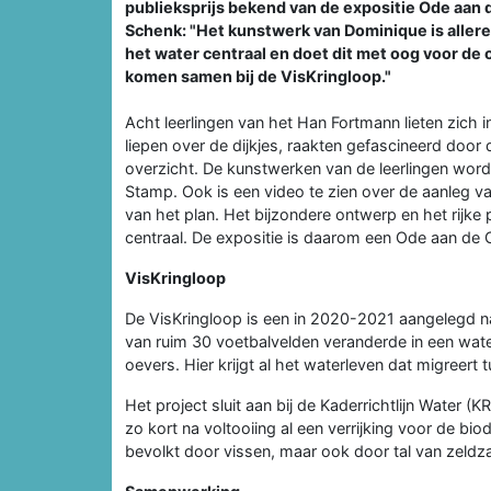
publieksprijs bekend van de expositie Ode aa
Schenk: "Het kunstwerk van Dominique is allere
het water centraal en doet dit met oog voor de o
komen samen bij de VisKringloop."
Acht leerlingen van het Han Fortmann lieten zich 
liepen over de dijkjes, raakten gefascineerd door
overzicht. De kunstwerken van de leerlingen word
Stamp. Ook is een video te zien over de aanleg 
van het plan. Het bijzondere ontwerp en het rijke
centraal. De expositie is daarom een Ode aan de 
VisKringloop
De VisKringloop is een in 2020-2021 aangelegd na
van ruim 30 voetbalvelden veranderde in een wate
oevers. Hier krijgt al het waterleven dat migreert
Het project sluit aan bij de Kaderrichtlijn Water (
zo kort na voltooiing al een verrijking voor de biod
bevolkt door vissen, maar ook door tal van zeldza