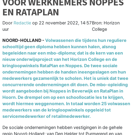
VOOR WERKNEMERS NOPPES
EN RATAPLAN
Door
Redactie
op
22 november 2022, 14:57
Bron: Horizon
uur
College
NOORD-HOLLAND -
Volwassenen die tijdens hun reguliere
schooltijd geen diploma hebben kunnen halen, alsnog
begeleiden naar een mbo-diploma; dat is de kern van een
nieuw onderwijsproject van het Horizon College en de
kringloopwinkels RataPlan en Noppes. De twee sociale
ondernemingen hebben de handen ineengeslagen om hun
medewerkers gezamenlijk te scholen. Het is uniek dat twee
concurrerende ondernemingen dit doen. De mbo-opleiding
wordt aangeboden bij Noppes in Beverwijk en RataPlan in
Hoorn. De drempel om op een schoollocatie les te krijgen,
wordt hiermee weggenomen. In totaal worden 25 volwassen
medewerkers van de kringloopwinkels opgeleid tot
servicemedewerker of retailmedewerker.
De sociale ondernemingen hebben vestigingen in de gehele
regio Noord-Holland; van Den Helder tot Purmerend en van