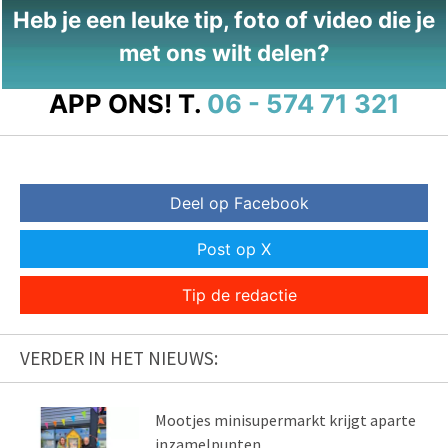
Heb je een leuke tip, foto of video die je
met ons wilt delen?
APP ONS!
T.
06 - 574 71 321
Deel op Facebook
Post op X
Tip de redactie
VERDER IN HET NIEUWS:
Mootjes minisupermarkt krijgt aparte
inzamelpunten