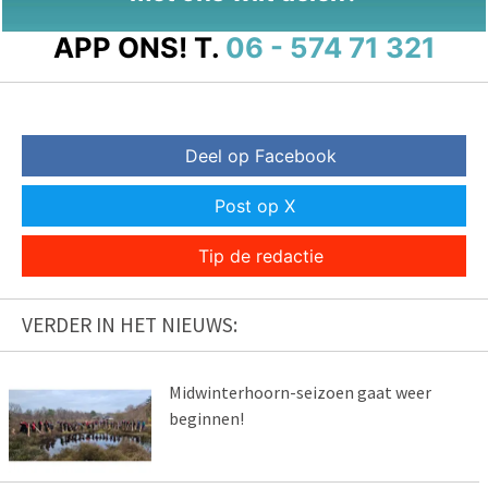
APP ONS!
T.
06 - 574 71 321
Deel op Facebook
Post op X
Tip de redactie
VERDER IN HET NIEUWS:
Midwinterhoorn-seizoen gaat weer
beginnen!