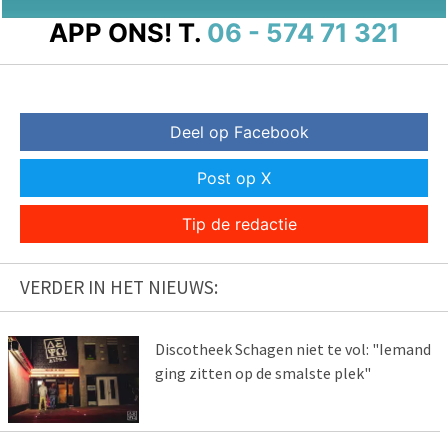
APP ONS!
T.
06 - 574 71 321
Deel op Facebook
Post op X
Tip de redactie
VERDER IN HET NIEUWS:
Discotheek Schagen niet te vol: "Iemand
ging zitten op de smalste plek"