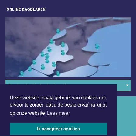
ONLINE DAGBLADEN
Overige dagbladen in de regio
Deze website maakt gebruik van cookies om
Algemene voorwaarden
ervoor te zorgen dat u de beste ervaring krijgt
op onze website
Lees meer
Disclaimer
Privacy Statement
Ik accepteer cookies