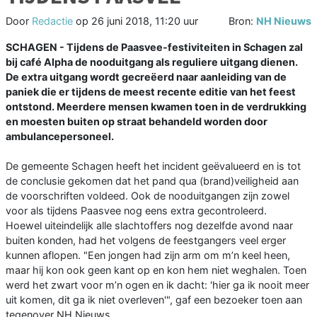
Door
Redactie
op
26 juni 2018, 11:20 uur
Bron:
NH Nieuws
SCHAGEN - Tijdens de Paasvee-festiviteiten in Schagen zal
bij café Alpha de nooduitgang als reguliere uitgang dienen.
De extra uitgang wordt gecreëerd naar aanleiding van de
paniek die er tijdens de meest recente editie van het feest
ontstond. Meerdere mensen kwamen toen in de verdrukking
en moesten buiten op straat behandeld worden door
ambulancepersoneel.
De gemeente Schagen heeft het incident geëvalueerd en is tot
de conclusie gekomen dat het pand qua (brand)veiligheid aan
de voorschriften voldeed. Ook de nooduitgangen zijn zowel
voor als tijdens Paasvee nog eens extra gecontroleerd.
Hoewel uiteindelijk alle slachtoffers nog dezelfde avond naar
buiten konden, had het volgens de feestgangers veel erger
kunnen aflopen. "Een jongen had zijn arm om m’n keel heen,
maar hij kon ook geen kant op en kon hem niet weghalen. Toen
werd het zwart voor m’n ogen en ik dacht: 'hier ga ik nooit meer
uit komen, dit ga ik niet overleven'", gaf een bezoeker toen aan
tegenover NH Nieuws.