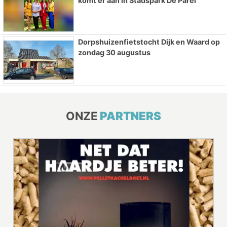
komt er aan in Stadspark De Parel
Dorpshuizenfietstocht Dijk en Waard op
zondag 30 augustus
ONZE
PARTNERS