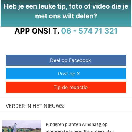
Heb je een leuke tip, foto of video die je
met ons wilt delen?
APP ONS!
T.
06 - 574 71 321
Deel op Facebook
Post op X
Tip de redactie
VERDER IN HET NIEUWS:
Kinderen planten windhaag op
allereerste BoerenBoomfeestdag