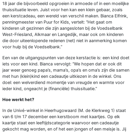
18 jaar die bijvoorbeeld opgroeien in armoede of in een moeilijke
thuissituatie leven. Juist voor hen kan een klein gebaar, zoals
een kerstcadeau, een wereld van verschil maken. Bianca Elfrink,
penningmeester van Puur for Kids, vertelt: “Het gaat om
kinderen uit gezinnen die zijn aangesloten bij de Voedselbank
West-Friesland, Alkmaar en Langedijk, maar ook om kinderen
die door uiteenlopende redenen (net) niet in aanmerking komen
voor hulp bij de Voedselbank.”
Een van de uitgangspunten van deze kerstactie is: een kind doet
iets voor een kind. Bianca vervolgt: “We hopen dat er ook dit
jaar weer genoeg papa’s, mama’s, opa’s en oma’s zijn die samen
met hun (klein)kind een cadeautje uitkiezen in de winkel. Ons
doel: een welverdiend momentje van vreugde en warmte voor
ieder kind, ongeacht je (financiële) thuissituatie.”
Hoe werkt het?
In de Univé-winkel in Heerhugowaard (M. de Klerkweg 1) staat
van 6 t/m 17 december een kerstboom met kaartjes. Op elk
kaartje staat een leeftijdscategorie waarvoor een cadeautje
gekocht mag worden, en of het een jongen of een meisje is. Jij