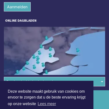
Aanmelden
ONLINE DAGBLADEN
Overige dagbladen in de regio
Deze website maakt gebruik van cookies om
Algemene voorwaarden
ervoor te zorgen dat u de beste ervaring krijgt
op onze website
Lees meer
Disclaimer