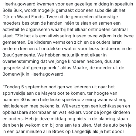
Heerhugowaard kwamen voor een gezellige middag in speeltuin
Bolle Buik, wordt mogelijk gemaakt door een subsidie uit het
Dijk en Waard Fonds. Twee uit de gemeenten afkomstige
moeders besloten de handen inéén te slaan en samen een
activiteit te organiseren waarbij het elkaar ontmoeten centraal
staat. "Zie het als een uitwisseling tussen twee wijken in de twee
gemeenten. De kinderen vermaken zich en de ouders leren
anderen kennen of ontdekken wat er voor leuks te doen is in de
(buur)gemeente. We hebben natuurlijk met elkaar in
overeenstemming dat we jonge kinderen hebben, dus aan
gespreksstof geen gebrek," aldus Maaike, de moeder uit de
Bomenwijk in Heerhugowaard.
"Zondag 5 september nodigen we iedereen uit naar het
sportveldje aan de Mayersloot te komen, ter hoogte van
nummer 30 is een hele leuke speelvoorziening waar vast nog
niet iedereen mee bekend is. Wij verzorgen een luchtkussen en
opblaasbare stormbaan én wat lekkers voor de jonge kinderen
en ouders. Heb je deze middag nog niets in de planning staan
dan ben je welkom om bij ons aan te sluiten. Met de auto ben je
in een paar minuten al in Broek op Langedijk als je het spoor