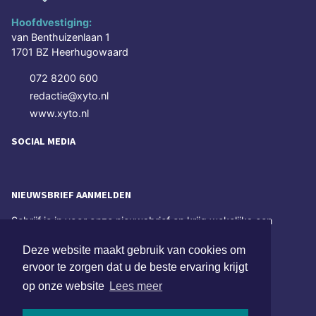
Hoofdvestiging:
van Benthuizenlaan 1
1701 BZ Heerhugowaard
072 8200 600
redactie@xyto.nl
www.xyto.nl
SOCIAL MEDIA
NIEUWSBRIEF AANMELDEN
Schrijf je in voor onze nieuwsbrief en krijg wekelijks een
samenvatting van alle gebeurtenissen uit jouw regio.
Deze website maakt gebruik van cookies om
Aanmelden
ervoor te zorgen dat u de beste ervaring krijgt
op onze website
Lees meer
ONLINE DAGBLADEN