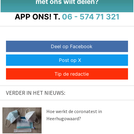
met ons wilt delen?
APP ONS!
T.
06 - 574 71 321
Deel op Facebook
Post op X
Tip de redactie
VERDER IN HET NIEUWS:
Hoe werkt de coronatest in
Heerhugowaard?