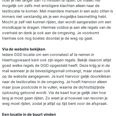
hoef je niet langer dan 15 minuten te rijden. Dit maakt het
mogelijk om zelfs met ernstigere klachten alleen naar de
testlocatie te komen. Met meerdere mensen in een auto zitten is
immers niet verstandig als je een mogelijke besmetting hebt.
Mocht je zelf niet kunnen rijden, dan wordt aangeraden om een
mondkapje te dragen. Hiermee voldoe je aan alle regels van de
overheid en denk je ook aan de omgeving. Je voorkomt
hiermee ook nog boetes doordat je de weg op gaat.
Via de website bekijken
Iedere GGD locatie om een coronatest af te nemen in
Heerhugowaard kent ook zijn eigen regels. Bekijk daarom altijd
goed welke regels de GGD opgesteld heeft. Deze krijg je in de
mail wanneer je de bevestigingsmail ontvangt, maar staan ook
op de website aangegeven. Je kunt hiervoor gelijk doorklikken
naar de testlocaties in de omgeving. Je hoeft hiervoor alleen
maar jouw postcode in te vullen, waarna de dichtstbijzijnde
oplossing getoond wordt. Via de kaart kun je gelijk zien hoe
lang je moet gaan rijden. Zo weet je al hoeveel van tevoren je
weg moet rijden, zodat je altijd op tijd bent voor de afspraak.
Een locatie in de buurt vinden