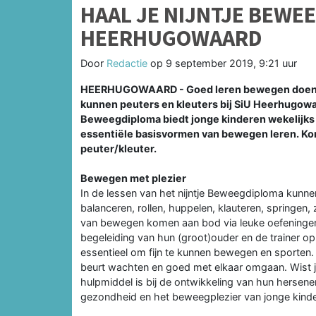
HAAL JE NIJNTJE BEWEE
HEERHUGOWAARD
Door
Redactie
op
9 september 2019, 9:21 uur
HEERHUGOWAARD - Goed leren bewegen doen ki
kunnen peuters en kleuters bij SiU Heerhugowa
Beweegdiploma biedt jonge kinderen wekelijks s
essentiële basisvormen van bewegen leren. Kor
peuter/kleuter.
Bewegen met plezier
In de lessen van het nijntje Beweegdiploma kunnen
balanceren, rollen, huppelen, klauteren, springen
van bewegen komen aan bod via leuke oefeningen e
begeleiding van hun (groot)ouder en de trainer op
essentieel om fijn te kunnen bewegen en sporten.
beurt wachten en goed met elkaar omgaan. Wist j
hulpmiddel is bij de ontwikkeling van hun hersene
gezondheid en het beweegplezier van jonge kinde