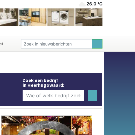
26.0 ℃
ct
Zoek een bedrijf
in Heerhugowaard: