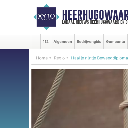
HEERHUGOWAAR
lokaal nieuws heerhugowaard en d
112
Algemeen
Bedrijvengids
Gemeente
Home
Regio
Haal je nijntje Beweegdiplom