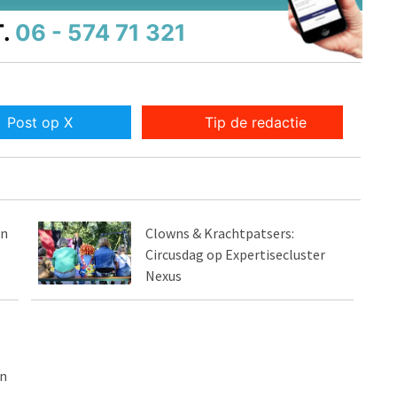
.
06 - 574 71 321
Post op X
Tip de redactie
en
Clowns & Krachtpatsers:
Circusdag op Expertisecluster
Nexus
n