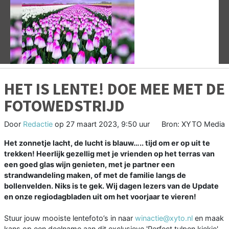
Vorige
V
HET IS LENTE! DOE MEE MET DE
FOTOWEDSTRIJD
Door
Redactie
op
27 maart 2023, 9:50 uur
Bron: XYTO Media
Het zonnetje lacht, de lucht is blauw….. tijd om er op uit te
trekken! Heerlijk gezellig met je vrienden op het terras van
een goed glas wijn genieten, met je partner een
strandwandeling maken, of met de familie langs de
bollenvelden. Niks is te gek. Wij dagen lezers van de Update
en onze regiodagbladen uit om het voorjaar te vieren!
Stuur jouw mooiste lentefoto’s in naar
winactie@xyto.nl
en maak
kans op een deelname aan dit exclusieve 'Perfect tulpen kiekje'