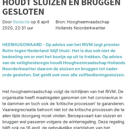
HOUDT SLUIZEN EN BRUGGEN
GESLOTEN
Door
Redactie
op
8 april
Bron: Hoogheemraadschap
2020, 22:31 uur
Hollands Noorderkwartier
HEERHUGOWAARD - Op advies van het RIVM zegt premier
Rutte tegen Nederland 'blijf thuis'. Het is dus ook niet de
bedoeling om er met het bootje op uit te trekken. Op advies
van de veiligheidsregio houdt Hoogheemraadschap Hollands
Noorderkwartier daarom de sluizen en bruggen tot nader
orde gesloten. Dat geldt ook voor alle zelfbedieningssluizen.
Het hoogheemraadschap volgt de richtlijnen van het RIVM. De
organisatie heeft maatregelen genomen om het coronavirus in
te dammen en toch ook de 'kritische processen' te garanderen.
Vaarwegrecreatie behoort niet tot de kritische processen die te
allen tijde doorgang moet vinden. Beroepsvaart kan sluizen en
bruggen wel passeren volgens de winterregeling. Deze regeling
blijft ook na 16 april, de gebruikelijke startdatum van het