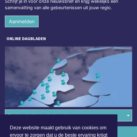
Schrijf je in voor onze nieuwsbrief en krijg wekelijks een
samenvatting van alle gebeurtenissen uit jouw regio.
Aanmelden
ONLINE DAGBLADEN
Overige dagbladen in de regio
Deze website maakt gebruik van cookies om
Algemene voorwaarden
ervoor te zorgen dat u de beste ervaring krijgt