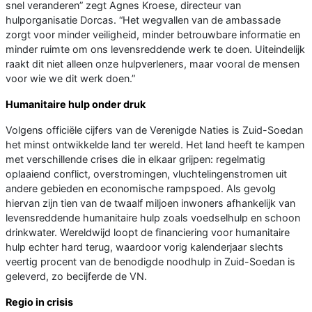
snel veranderen” zegt Agnes Kroese, directeur van
hulporganisatie Dorcas. “Het wegvallen van de ambassade
zorgt voor minder veiligheid, minder betrouwbare informatie en
minder ruimte om ons levensreddende werk te doen. Uiteindelijk
raakt dit niet alleen onze hulpverleners, maar vooral de mensen
voor wie we dit werk doen.”
Humanitaire hulp onder druk
Volgens officiële cijfers van de Verenigde Naties is Zuid-Soedan
het minst ontwikkelde land ter wereld. Het land heeft te kampen
met verschillende crises die in elkaar grijpen: regelmatig
oplaaiend conflict, overstromingen, vluchtelingenstromen uit
andere gebieden en economische rampspoed. Als gevolg
hiervan zijn tien van de twaalf miljoen inwoners afhankelijk van
levensreddende humanitaire hulp zoals voedselhulp en schoon
drinkwater. Wereldwijd loopt de financiering voor humanitaire
hulp echter hard terug, waardoor vorig kalenderjaar slechts
veertig procent van de benodigde noodhulp in Zuid-Soedan is
geleverd, zo becijferde de VN.
Regio in crisis