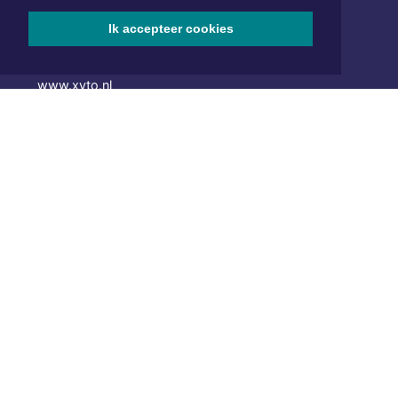
1701 BZ Heerhugowaard
Ik accepteer cookies
072 8200 600
redactie@xyto.nl
www.xyto.nl
SOCIAL MEDIA
NIEUWSBRIEF AANMELDEN
Schrijf je in voor onze nieuwsbrief en krijg wekelijks een
samenvatting van alle gebeurtenissen uit jouw regio.
Aanmelden
ONLINE DAGBLADEN