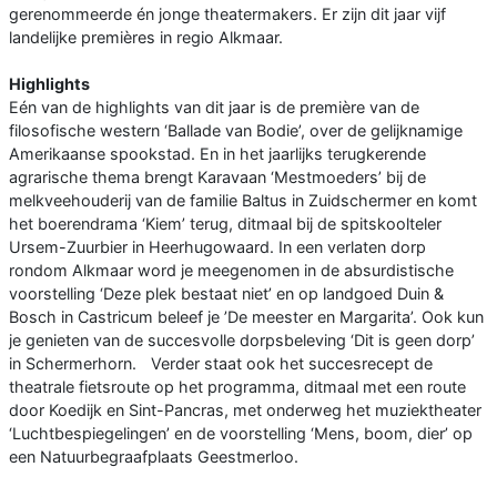
gerenommeerde én jonge theatermakers. Er zijn dit jaar vijf
landelijke premières in regio Alkmaar.
Highlights
Eén van de highlights van dit jaar is de première van de
filosofische western ‘Ballade van Bodie’, over de gelijknamige
Amerikaanse spookstad. En in het jaarlijks terugkerende
agrarische thema brengt Karavaan ‘Mestmoeders’ bij de
melkveehouderij van de familie Baltus in Zuidschermer en komt
het boerendrama ‘Kiem’ terug, ditmaal bij de spitskoolteler
Ursem-Zuurbier in Heerhugowaard. In een verlaten dorp
rondom Alkmaar word je meegenomen in de absurdistische
voorstelling ‘Deze plek bestaat niet’ en op landgoed Duin &
Bosch in Castricum beleef je ’De meester en Margarita’. Ook kun
je genieten van de succesvolle dorpsbeleving ‘Dit is geen dorp’
in Schermerhorn. Verder staat ook het succesrecept de
theatrale fietsroute op het programma, ditmaal met een route
door Koedijk en Sint-Pancras, met onderweg het muziektheater
‘Luchtbespiegelingen’ en de voorstelling ‘Mens, boom, dier’ op
een Natuurbegraafplaats Geestmerloo.