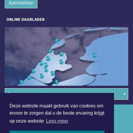
Aanmelden
ONLINE DAGBLADEN
Overige dagbladen in de regio
Deze website maakt gebruik van cookies om
Algemene voorwaarden
ervoor te zorgen dat u de beste ervaring krijgt
op onze website
Lees meer
Disclaimer
Privacy Statement