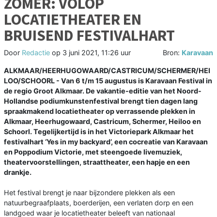
ZOMER: VOLOP
LOCATIETHEATER EN
BRUISEND FESTIVALHART
Door
Redactie
op
3 juni 2021, 11:26 uur
Bron:
Karavaan
ALKMAAR/HEERHUGOWAARD/CASTRICUM/SCHERMER/HEI
LOO/SCHOORL - Van 6 t/m 15 augustus is Karavaan Festival in
de regio Groot Alkmaar. De vakantie-editie van het Noord-
Hollandse podiumkunstenfestival brengt tien dagen lang
spraakmakend locatietheater op verrassende plekken in
Alkmaar, Heerhugowaard, Castricum, Schermer, Heiloo en
Schoorl. Tegelijkertijd is in het Victoriepark Alkmaar het
festivalhart ‘Yes in my backyard’, een cocreatie van Karavaan
en Poppodium Victorie, met steengoede livemuziek,
theatervoorstellingen, straattheater, een hapje en een
drankje.
Het festival brengt je naar bijzondere plekken als een
natuurbegraafplaats, boerderijen, een verlaten dorp en een
landgoed waar je locatietheater beleeft van nationaal