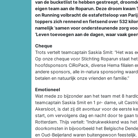
van de bucketlist te hebben gestreept, droomd
eigen team aan de Roparun. Deze droom kwam T
on Running volbracht de estafetteloop van Pari
toppers zich rennend en fietsend over 532 kilo
namelijk ‘samen voor ondersteunende zorg voor
‘Leven toevoegen aan de dagen, waar vaak gee
Cheque
Trots vertelt teamcaptain Saskia Smit: “Het was 
Op onze cheque voor Stichting Roparun staat he
hoofdsponsors CiRoPack, diverse Hema filialen e
andere sponsors, alle in-natura sponsoring waardo
betalen en natuurlijk onze vrienden en familie.”
Emotioneel
Wat mede zo bijzonder aan het team met 8 hardlop
teamcaptain Saskia Smit en 1 pr- dame, uit Cast
Akersloot, is dat zij dit avontuur voor de eerste ke
start, om vervolgens dag en nacht door te gaan t
Rotterdam. Thijs vertelt: “Indrukwekkend was he
doorkomsten in bijvoorbeeld het Belgische Dende
en Oud-Beijerland waren buitengewoon feestelijk