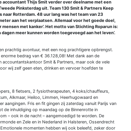
e accountant Thijs Smit verder over deelname met een
weede Pinksterdag uit. Team 130 Smit & Partners Keep
js naar Rotterdam. 48 uur lang was het team van 23
meter aan het verplaatsen. Allemaal voor het goede doel,
 mensen met kanker’. Het motto van Stichting Roparun is:
n dagen meer kunnen worden toegevoegd aan het leven’.
een prachtig avontuur, met een nog prachtigere opbrengst.
t enorme bedrag van € 36.128,08! Met dank aan de
n accountantskantoor Smit & Partners, maar ook de vele
or wij zelf geen eten, drinken en vervoer hoefden te
ers, 8 fietsers, 2 fysiotherapeuten, 4 koks/chauffeurs,
ricum, Alkmaar, Heiloo, Limmen, Heerhugowaard en
er aangingen. Fris en fit gingen zij zaterdag vanuit Parijs van
ot de inhuldiging op maandag op de Binnenrotte in
t om – ook in de nacht – aangemoedigd te worden. De
rmonde en Zele en in Nederland in Halsteren, Ossendrecht
. Emotionele momenten hebben wij ook beleefd, zeker door