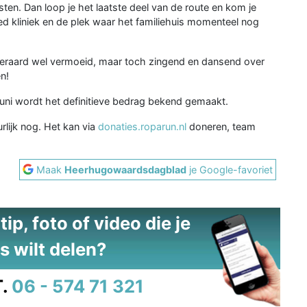
en. Dan loop je het laatste deel van de route en kom je
ed kliniek en de plek waar het familiehuis momenteel nog
eraard wel vermoeid, maar toch zingend en dansend over
n!
juni wordt het definitieve bedrag bekend gemaakt.
lijk nog. Het kan via
donaties.roparun.nl
doneren, team
Maak
Heerhugowaardsdagblad
je Google-favoriet
ip, foto of video die je
s wilt delen?
.
06 - 574 71 321