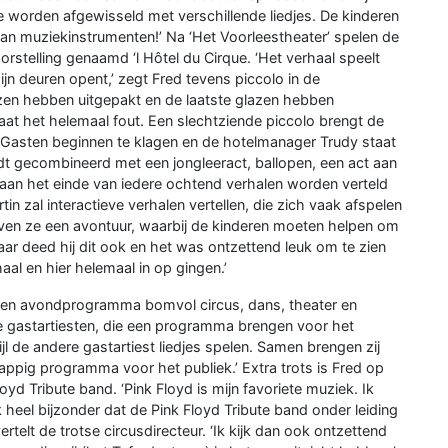
 worden afgewisseld met verschillende liedjes. De kinderen
an muziekinstrumenten!’ Na ‘Het Voorleestheater’ spelen de
orstelling genaamd ‘l Hôtel du Cirque. ‘Het verhaal speelt
zijn deuren opent,’ zegt Fred tevens piccolo in de
zen hebben uitgepakt en de laatste glazen hebben
at het helemaal fout. Een slechtziende piccolo brengt de
 Gasten beginnen te klagen en de hotelmanager Trudy staat
rdt gecombineerd met een jongleeract, ballopen, een act aan
r aan het einde van iedere ochtend verhalen worden verteld
rtin zal interactieve verhalen vertellen, die zich vaak afspelen
ven ze een avontuur, waarbij de kinderen moeten helpen om
aar deed hij dit ook en het was ontzettend leuk om te zien
l en hier helemaal in op gingen.’
 een avondprogramma bomvol circus, dans, theater en
ie gastartiesten, die een programma brengen voor het
ijl de andere gastartiest liedjes spelen. Samen brengen zij
appig programma voor het publiek.’ Extra trots is Fred op
d Tribute band. ‘Pink Floyd is mijn favoriete muziek. Ik
ok heel bijzonder dat de Pink Floyd Tribute band onder leiding
ertelt de trotse circusdirecteur. ‘Ik kijk dan ook ontzettend