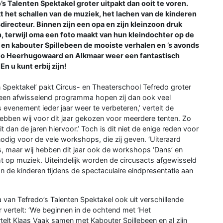
o’s Talenten Spektakel groter uitpakt dan ooit te voren.
nkt het schallen van de muziek, het lachen van de kinderen
irecteur. Binnen zijn een opa en zijn kleinzoon druk
n, terwijl oma een foto maakt van hun kleindochter op de
k en kabouter Spillebeen de mooiste verhalen en ’s avonds
gio Heerhugowaard en Alkmaar weer een fantastisch
 u kunt erbij zijn!
n Spektakel’ pakt Circus- en Theaterschool Tefredo groter
 en een afwisselend programma hopen zij dan ook veel
evenement ieder jaar weer te verbeteren,’ vertelt de
ebben wij voor dit jaar gekozen voor meerdere tenten. Zo
 dan de jaren hiervoor.’ Toch is dit niet de enige reden voor
odig voor de vele workshops, die zij geven. ‘Uiteraard
, maar wij hebben dit jaar ook de workshops ‘Dans’ en
t op muziek. Uiteindelijk worden de circusacts afgewisseld
 de kinderen tijdens de spectaculaire eindpresentatie aan
an Tefredo’s Talenten Spektakel ook uit verschillende
ur vertelt: ‘We beginnen in de ochtend met ‘Het
telt Klaas Vaak samen met Kabouter Spillebeen en al zijn