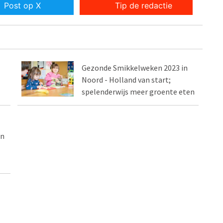
Post op X
Tip de redactie
Gezonde Smikkelweken 2023 in
Noord - Holland van start;
spelenderwijs meer groente eten
en