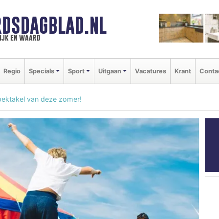
DSDAGBLAD.NL
ijk en waard
Regio
Specials
Sport
Uitgaan
Vacatures
Krant
Conta
pektakel van deze zomer!