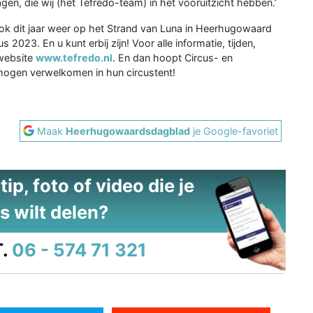
gen, die wij (het Tefredo-team) in het vooruitzicht hebben.’
 ook dit jaar weer op het Strand van Luna in Heerhugowaard
23. En u kunt erbij zijn! Voor alle informatie, tijden,
 website
www.tefredo.nl
. En dan hoopt Circus- en
mogen verwelkomen in hun circustent!
Maak
Heerhugowaardsdagblad
je Google-favoriet
ip, foto of video die je
s wilt delen?
.
06 - 574 71 321