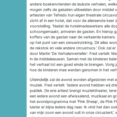
andere boekenvrienden de leukste verhalen, welke
mogen zelfs de geluiden uitbeelden door middel v
artiesten van Tefredo hun eigen theatrale circusvo
zicht af in een hotel, dat voor de allereerste keer 
voorstelling. ‘Nadat de hotelmedewerkers alle do
schoongemaakt, arriveren de gasten. En hierop ga
koffers van de gasten naar de verkeerde kamers.
op het punt van een zenuwinzinking. Dit alles wo
de rekstok en vele andere circustrucs.’ Ook zal e
door Martin ‘De Verhalenverteller’. Fred vertelt: Ma
in de middeleeuwen. Samen met de kinderen bele
het verhaal tot een goed einde te brengen. Vorig j
hoe de kinderen mee werden genomen in het verhaa
Uiteindelijk zal de avond worden afgesloten met
muziek. Fred vertelt: ‘Iedere avond hebben wij dr
publiek. De ene artiest brengt muziektheater, terw
een iedere avond een afwisselend, muzikaal en gr
het avondprogramma met ‘Pink Sheep’, de Pink Floy
luister er bijna iedere dag naar. Ik vind het dan o
van mijn zoon een avond vult in onze circustent,’ v