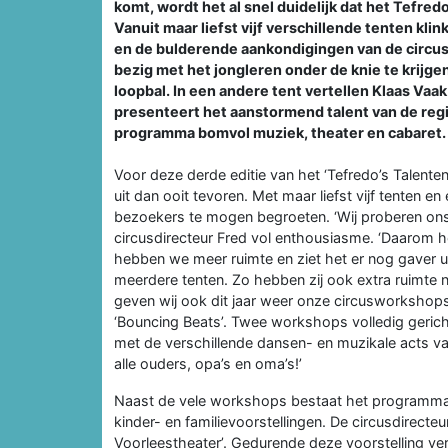
komt, wordt het al snel duidelijk dat het Tefred
Vanuit maar liefst vijf verschillende tenten kli
en de bulderende aankondigingen van de circusd
bezig met het jongleren onder de knie te krijge
loopbal. In een andere tent vertellen Klaas Vaa
presenteert het aanstormend talent van de re
programma bomvol muziek, theater en cabaret. En
Voor deze derde editie van het ‘Tefredo’s Talente
uit dan ooit tevoren. Met maar liefst vijf tenten
bezoekers te mogen begroeten. ‘Wij proberen ons 
circusdirecteur Fred vol enthousiasme. ‘Daarom h
hebben we meer ruimte en ziet het er nog gaver uit
meerdere tenten. Zo hebben zij ook extra ruimte n
geven wij ook dit jaar weer onze circusworkshops
‘Bouncing Beats’. Twee workshops volledig gerich
met de verschillende dansen- en muzikale acts van
alle ouders, opa’s en oma’s!’
Naast de vele workshops bestaat het programma v
kinder- en familievoorstellingen. De circusdirecte
Voorleestheater’. Gedurende deze voorstelling ver