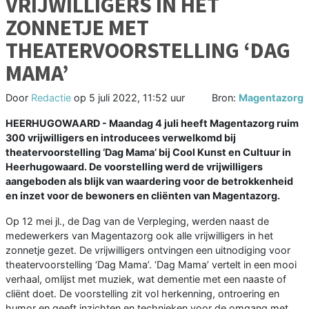
VRIJWILLIGERS IN HET
ZONNETJE MET
THEATERVOORSTELLING ‘DAG
MAMA’
Door
Redactie
op
5 juli 2022, 11:52 uur
Bron:
Magentazorg
HEERHUGOWAARD - Maandag 4 juli heeft Magentazorg ruim
300 vrijwilligers en introducees verwelkomd bij
theatervoorstelling ‘Dag Mama’ bij Cool Kunst en Cultuur in
Heerhugowaard. De voorstelling werd de vrijwilligers
aangeboden als blijk van waardering voor de betrokkenheid
en inzet voor de bewoners en cliënten van Magentazorg.
Op 12 mei jl., de Dag van de Verpleging, werden naast de
medewerkers van Magentazorg ook alle vrijwilligers in het
zonnetje gezet. De vrijwilligers ontvingen een uitnodiging voor
theatervoorstelling ‘Dag Mama’. ‘Dag Mama’ vertelt in een mooi
verhaal, omlijst met muziek, wat dementie met een naaste of
cliënt doet. De voorstelling zit vol herkenning, ontroering en
humor en geeft inzichten en technieken voor de omgang met