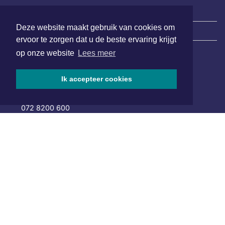
Deze website maakt gebruik van cookies om
|
Nieuws | Sport | Evenementen
ervoor te zorgen dat u de beste ervaring krijgt
op onze website
Lees meer
Hoofdvestiging:
van Benthuizenlaan 1
Ik accepteer cookies
1701 BZ Heerhugowaard
072 8200 600
redactie@xyto.nl
www.xyto.nl
SOCIAL MEDIA
NIEUWSBRIEF AANMELDEN
Schrijf je in voor onze nieuwsbrief en krijg wekelijks een
samenvatting van alle gebeurtenissen uit jouw regio.